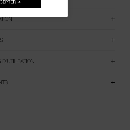
CEPTER ➔
ATION
S
 D'UTILISATION
NTS