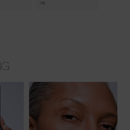
7G
8.5ML
NG