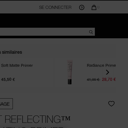
SE CONNECTER
LA
0
QUANTITÉ
D’ARTICLES
DANS
VOTRE
PANIER
EST
DE
s similaires
Soft Matte Primer
Radiance Primer Spf 
45,50 €
41,00 €
28,70 €
SAGE
T REFLECTING™