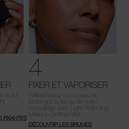
4
NER
FIXER ET VAPORISER
 le fini
Rafraîchissez votre peau et
ght
prolongez la tenue de votre
.
maquillage avec Light Reflecting
Makeup Setting Mist.
 FIXANTES
DÉCOUVRIR LES BRUMES