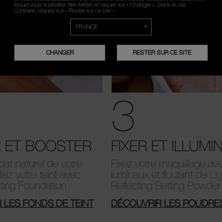
lequel vous souhaitez être livré(e) et cliquer sur « Changer ». Dans le cas
contraire, cliquez sur « Rester sur ce site »
CHANGER
RESTER SUR CE SITE
3
R ET BOOSTER
FIXER ET ILLUMI
clat naturel de votre
Fixez votre maquillage avec
iez votre teint avec
lumineux et floutant de Li
cting Foundation.
Reflecting Setting Powder
 LES FONDS DE TEINT
DÉCOUVRIR LES POUDRES