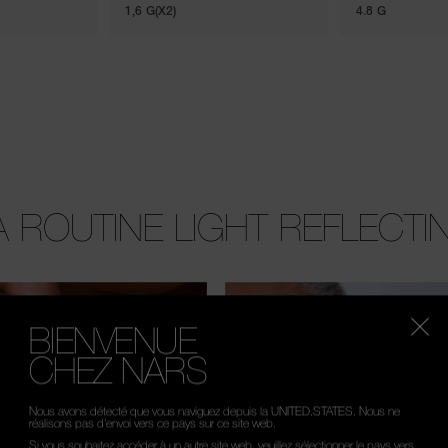
1,6 G(X2)
4.8 G
A ROUTINE LIGHT REFLECTI
BIENVENUE
CHEZ NARS
Nous avons détecté que vous naviguez depuis la UNITED.STATES. Nous ne
réalisons pas d’envoi vers ce pays sur ce site web.
Si vous souhaitez accéder à un autre site web, veuillez sélectionner le pays vers