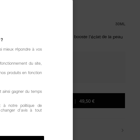
ATING PRIMER
.7
(53)
RÉDIGER UN AVIS
 €
30ML
eint à la texture fraîche et légère qui booste l’éclat de la peau
 ?
 lisse et sublimé pendant 12 heures*.
si mieux répondre à vos
fonctionnement du site,
SUCCOMBEZ. RAYONNEZ.
2 cadeaux offerts dès 80€ d'achat.
nos produits en fonction
t ainsi gagner du temps
AJOUTER AU PANIER
|
49,50 €
 à notre politique de
z changer d’avis à tout
Livraisons