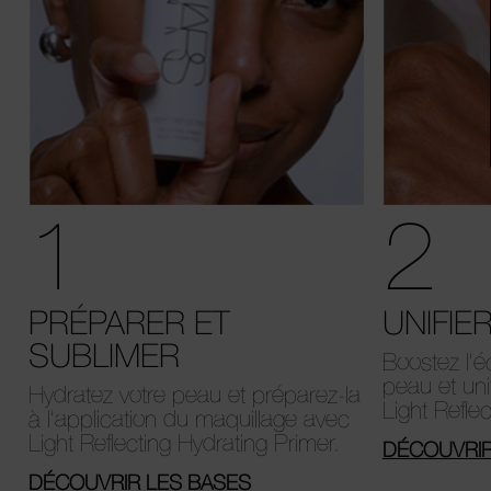
1
2
PRÉPARER ET
UNIFIE
SUBLIMER
Boostez l’é
peau et unif
Hydratez votre peau et préparez-la
Light Refle
à l’application du maquillage avec
Light Reflecting Hydrating Primer.
DÉCOUVRIR
DÉCOUVRIR LES BASES