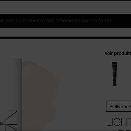
ROUVEZ-LA. GAGNEZ
INT
JOUES
LÈVRES
YEUX
ACCESSOIRES
TROUVER MA TEINTE
ESPACE PRO
Voir produit
SOINS VI
LIGH