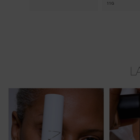
11G
L