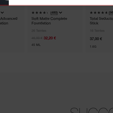
(480)
(98
g Advanced
Soft Matte Complete
Total Seduct
ation
Foundation
Stick
26 Teintes
16 Teintes
32,20 €
46,00 €
37,00 €
45 ML
1.6G