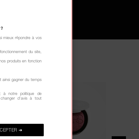
 ?
si mieux répondre à vos
fonctionnement du site,
nos produits en fonction
t ainsi gagner du temps
Hot
 à notre politique de
z changer d’avis à tout
CEPTER ➔