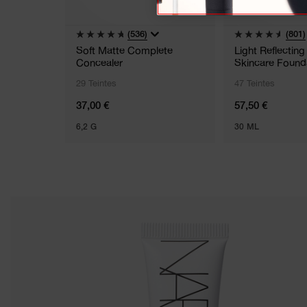
(536)
(801)
Soft Matte Complete
Light Reflectin
Concealer
Skincare Found
29 Teintes
47 Teintes
37,00 €
57,50 €
6,2 G
30 ML