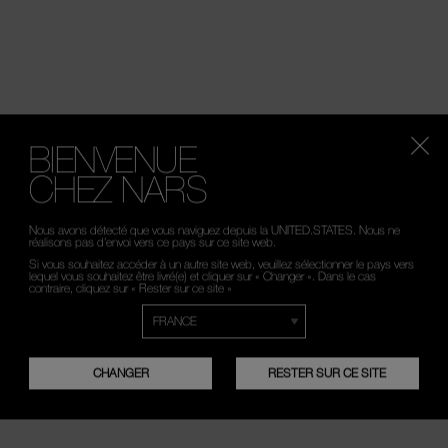
BIENVENUE
CHEZ NARS
Nous avons détecté que vous naviguez depuis la UNITED.STATES. Nous ne
réalisons pas d’envoi vers ce pays sur ce site web.
Si vous souhaitez accéder à un autre site web, veuillez sélectionner le pays vers
lequel vous souhaitez être livré(e) et cliquer sur « Changer ». Dans le cas
contraire, cliquez sur « Rester sur ce site »
CHANGER
RESTER SUR CE SITE