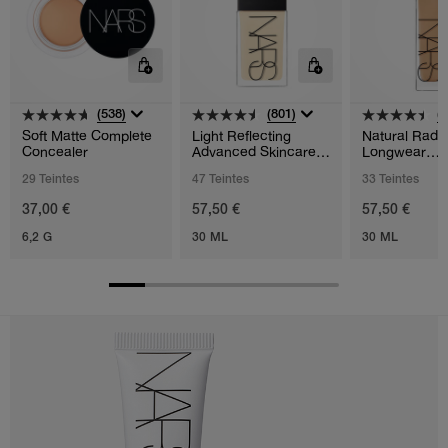
(538)
(801)
(
Soft Matte Complete
Light Reflecting
Natural Radia
Concealer
Advanced Skincare
Longwear
Foundation
Foundation
29 Teintes
47 Teintes
33 Teintes
37,00 €
57,50 €
57,50 €
6,2 G
30 ML
30 ML