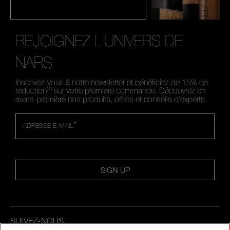
REJOIGNEZ L'UNIVERS DE
NARS
Inscrivez-vous à notre newsletter et bénéficiez de 15% de
(1)
réduction
sur votre première commande. Découvrez en
avant-première nos produits, offres et conseils d'experts.
*
ADRESSE E-MAIL
SIGN UP
SUIVEZ-NOUS