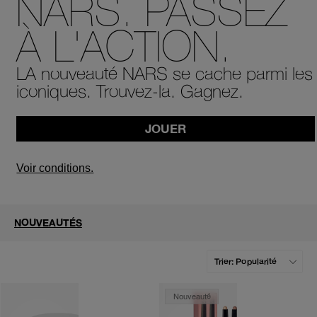
NARS. PASSEZ
À L'ACTION.
LA nouveauté NARS se cache parmi les
Réi
iconiques. Trouvez-la. Gagnez.
v
U
d
vo
n
JOUER
env
r
m
réi
un
vo
Voir conditions.
de
P
vér
NOUVEAUTÉS
s
c
ind
Nouveauté