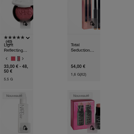
(40)
Light
Total
Reflecting™
Seduction
Luminizing
Eyeshadow
V
Blush
Stick Duo
A
33,00 € - 48,
54,00 €
R
50 €
I
1,6 G(X2)
A
5.5 G
T
I
O
N
Nouveauté
Nouveauté
S