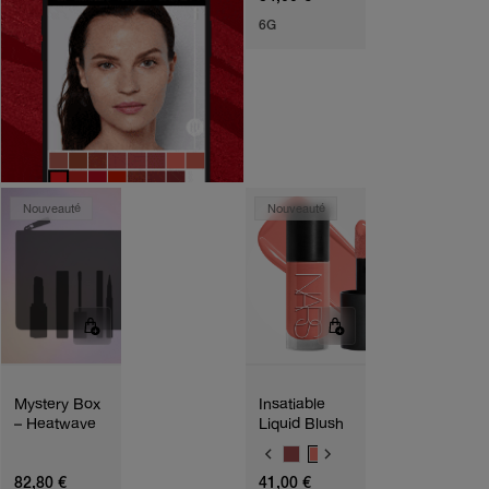
6G
Nouveauté
Nouveauté
Mystery Box
Insatiable
– Heatwave
Liquid Blush
V
A
82,80 €
41,00 €
R