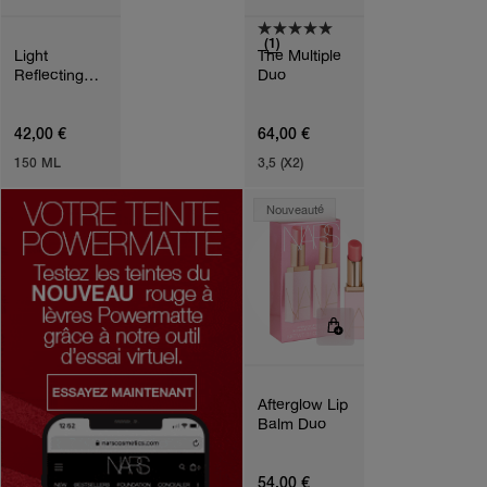
(1)
Light
The Multiple
Reflecting™
Duo
Cleansing Oil
42,00 €
64,00 €
150 ML
3,5 (X2)
Nouveauté
Afterglow Lip
Balm Duo
54,00 €