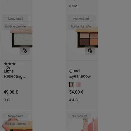
I
8.5ML
A
T
I
Nouveauté
Nouveauté
O
Édition Limitée
Édition Limitée
N
S
(2)
Light
Quad
Reflecting™
Eyeshadow
Setting
V
Powder –
A
Pressed
49,00 €
54,00 €
R
I
9 G
4.4 G
A
T
I
O
Nouveauté
Nouveauté
N
Édition Limitée
S