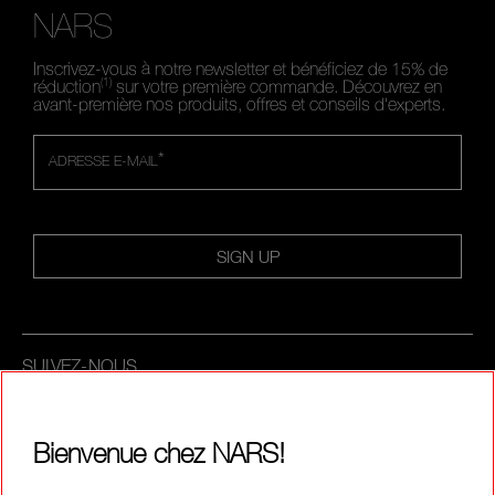
NARS
Inscrivez-vous à notre newsletter et bénéficiez de 15% de
(1)
réduction
sur votre première commande. Découvrez en
avant-première nos produits, offres et conseils d'experts.
*
ADRESSE E-MAIL
SIGN UP
SUIVEZ-NOUS
Bienvenue chez NARS!
APPELEZ-NOUS AU +33186765701