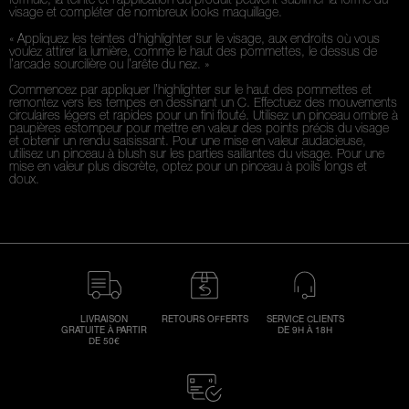
visage et compléter de nombreux looks maquillage.
« Appliquez les teintes d’highlighter sur le visage, aux endroits où vous
voulez attirer la lumière, comme le haut des pommettes, le dessus de
l’arcade sourcilière ou l’arête du nez. »
Commencez par appliquer l’highlighter sur le haut des pommettes et
remontez vers les tempes en dessinant un C. Effectuez des mouvements
circulaires légers et rapides pour un fini flouté. Utilisez un pinceau ombre à
paupières estompeur pour mettre en valeur des points précis du visage
et obtenir un rendu saisissant. Pour une mise en valeur audacieuse,
utilisez un pinceau à blush sur les parties saillantes du visage. Pour une
mise en valeur plus discrète, optez pour un pinceau à poils longs et
doux.
LIVRAISON
RETOURS OFFERTS
SERVICE CLIENTS
GRATUITE À PARTIR
DE 9H À 18H
DE 50€