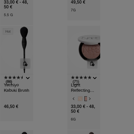
33,00 € - 48,
49,50 €
R
R
50 €
I
I
7G
A
A
5.5 G
T
T
I
I
O
O
N
N
Hot
S
S
(86)
(71)
Yachiyo
Light
Kabuki Brush
Reflecting™
Luminizing
V
Powder
A
46,50 €
33,00 € - 48,
R
50 €
I
A
6G
T
I
O