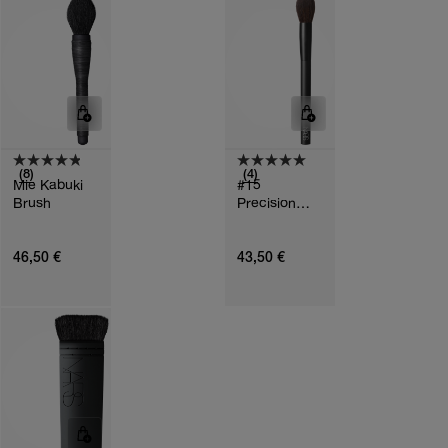
N
S
(8)
(4)
Mie Kabuki
#15
Brush
Precision
Powder
Brush
46,50 €
43,50 €