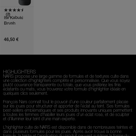
(2)
Ita Kabuki
Brush
46,50 €
HIGHLIGHTERS
NARS propose une large gamme de formules et de textures culte dans
une collection d’highlighters complète et personnalisée. Que vous soyez
plutôt couvrance transparente ou totale, que vous préfériez les finis
éclatants ou mats, vous trouverez votre formule d'highlighter idéale en
quelques clics seulement.
François Nars connaît tout le pouvoir d’une couleur parfaitement placée
sur les joues pour structurer et apporter de l’éclat au teint. Ses formules
best-sellers emblématiques et ses produits innovants uniques permettent
à toutes les femmes d’habiller leurs joues d’un éclat rosé, et de sculpter
et d’illuminer leur teint d'une main experte.
L’highlighter culte de NARS est disponible dans de nombreuses teintes et
dans plusieurs formules pour les joues. Après avoir trouvé la bonne
formule, la teinte et l’application du produit peuvent sublimer la forme du