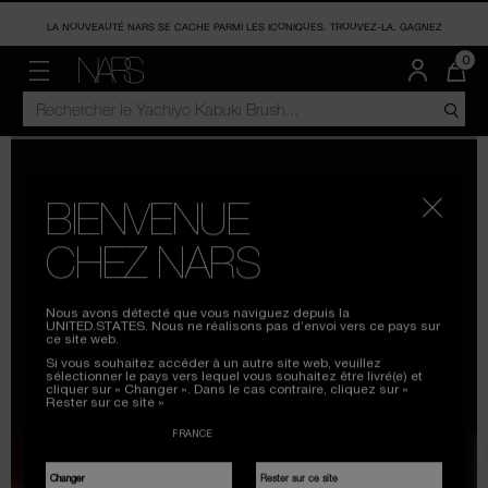
LA NOUVEAUTÉ NARS SE CACHE PARMI LES ICONIQUES. TROUVEZ-LA. GAGNEZ
LA
OFFRES
MEILLEURES VENTES
TEINT
JOUES
LÈVRES
YEUX
ACCESSOIRES
TROUVER MA TEINTE
0
QUA
D’A
Menu"
RECHERCHER
NARS
DAN
MYSTERY BOXES À -40%
LES ICONIQUES CHEZ NARS
FOND DE TEINT
BLUSH
ROUGE À LÈVRES
OMBRE À PAUPIÈRES
PINCEAUX ET ACCESSOIRES
TROUVER MON FOND DE TEINT
DANS
VOT
PAN
LE
EST
CATALOGUE
DUOS JUSQU'À -20%
ANTI-CERNES
POUDRE BRONZANTE
GLOSS
MASCARA
LES MUST-HAVE DU NARSISSIST
ESSAYER MA TEINTE
DE
MEILLEURES VENTES
DERNIÈRE CHANCE À -30%
POUDRES
HIGHLIGHTER
BAUMES À LÈVRES
EYELINERS
BIENVENUE
EXCLUSIVEMENT EN LIGNE
BASES
THE MULTIPLE
CRAYONS À LÈVRES
SOURCILS
CHEZ NARS
TENDANCE SUR LES RÉSEAUX
SOINS VISAGE
CO
PALETTES & COFFRETS CADEAUX
Nous avons détecté que vous naviguez depuis la
UNITED.STATES. Nous ne réalisons pas d’envoi vers ce pays sur
C
ce site web.
Si vous souhaitez accéder à un autre site web, veuillez
sélectionner le pays vers lequel vous souhaitez être livré(e) et
cliquer sur « Changer ». Dans le cas contraire, cliquez sur «
Rester sur ce site »
Changer
Rester sur ce site