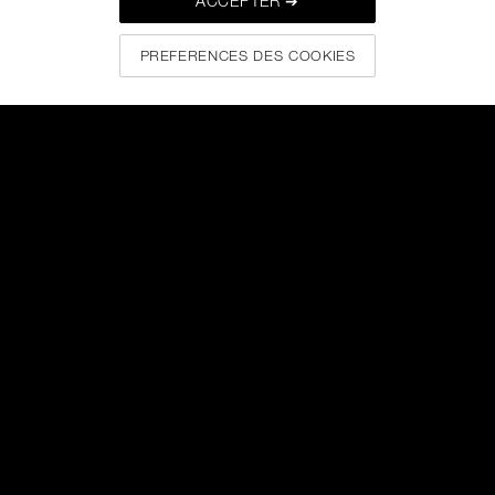
ACCEPTER ➔
PREFERENCES DES COOKIES
“MES ICÔNES DE BEAUTÉ SONT MA
MÈRE, MES GRANDS-MÈRES,
GARBO ET DIETRICH.”