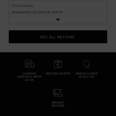
Points faibles
disappointing (10),
price (8),
dark (4)
SEE ALL REVIEWS 
CLICK TO GO TO ALL REVIEWS
LIVRAISON
RETOURS OFFERTS
SERVICE CLIENTS
GRATUITE À PARTIR
DE 9H À 18H
DE 50€
PAIEMENT
SÉCURISÉ