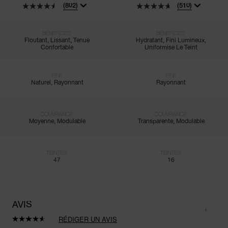
(802)
(510)
BÉNÉFICES:
BÉNÉFICES:
Floutant, Lissant, Tenue
Hydratant, Fini Lumineux,
Confortable
Uniformise Le Teint
FINI:
FINI:
Naturel, Rayonnant
Rayonnant
COUVRANCE:
COUVRANCE:
Moyenne, Modulable
Transparente, Modulable
TEINTES:
TEINTES:
47
16
AVIS
RÉDIGER UN AVIS