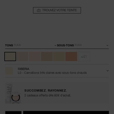
TROUVEZ VOTRE TEINTE
Détails
/fr/light-
Numéro
reflecting-
de
Variations
advanced-
l’article
TONS
SOUS-TONS
skincare-
0194251070346
foundation/0194251070346.html
+41
SIBERIA
L0 - Carnations très claires avec sous-tons chauds
SUCCOMBEZ. RAYONNEZ.
2 cadeaux offerts dès 80€ d'achat.
Ajouter
Actions
Promotions
aux
sur
QTÉ