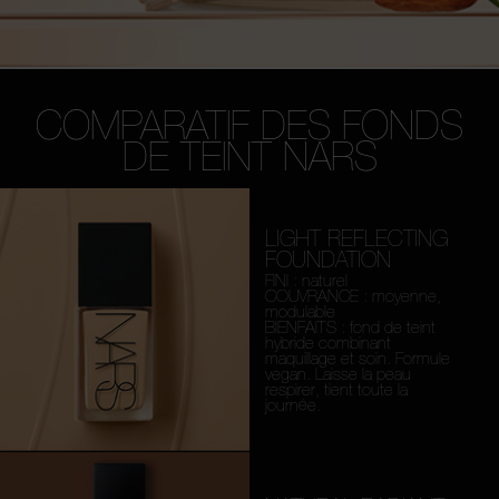
COMPARATIF DES FONDS
DE TEINT NARS
LIGHT REFLECTING
FOUNDATION
FINI : naturel
COUVRANCE : moyenne,
modulable
BIENFAITS : fond de teint
hybride combinant
maquillage et soin. Formule
vegan. Laisse la peau
respirer, tient toute la
journée.