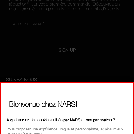
(1)
réduction
sur votre première commande. Découvrez en
avant-première nos produits, offres et conseils d'experts.
*
ADRESSE E-MAIL
SIGN UP
SUIVEZ-NOUS
Bienvenue chez NARS!
APPELEZ-NOUS AU +33186765701
A quoi servent les cookies utilisés par NARS et nos partenaires ?
Vous proposer une expérience unique et personnalisée, et ainsi mieux
répondre à vos envies.