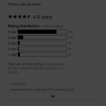
Points clés de l'avis
4.6 stars
Average
rating
Rating Distribution
for
(
1044
 reviews)
this
5
star
825
product:
825
4.6
4
star
113
reviews
113
out
with
3
star
40
reviews
of
40
5
5
with
2
star
22
reviews
22
stars
star
4
with
1
star
44
reviews
44
rating.
star
3
with
reviews
rating.
star
790
 out of 
853
 (
93
%)
of reviewers
2
with
would recommend this product to a
rating.
star
1
friend.
rating.
star
rating.
Avantages
satisfaction (324),
coverage (173),
luminous (110)