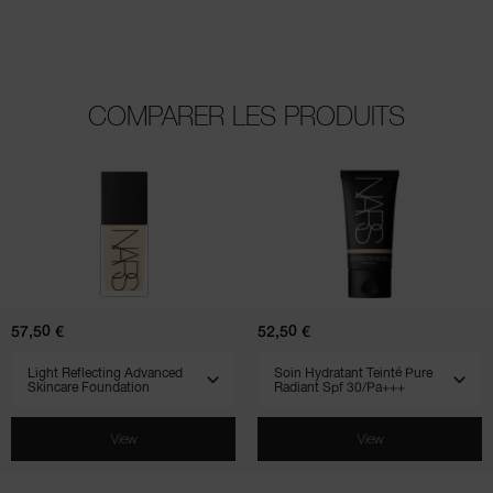
COMPARER LES PRODUITS
(802)
(510)
(900)
(707)
(231)
Light
Soin
Reflecting
Hydratant
Advanced
Teinté
Skincare
Pure
Foundation
Radiant
Spf
57,50 €
52,50 €
30/pa+++
SELECT VARIANT
SELECT VARIANT
View
View