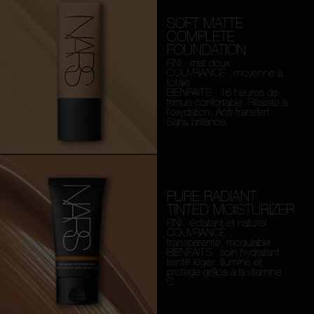
SOFT MATTE
COMPLETE
FOUNDATION
FINI : mat doux
COUVRANCE : moyenne à
totale
BIENFAITS : 16 heures de
tenue confortable. Résiste à
l’oxydation. Anti-transfert.
Sans brillance.
PURE RADIANT
TINTED MOISTURIZER
FINI : éclatant et naturel
COUVRANCE :
transparente, modulable
BIENFAITS : soin hydratant
teinté léger. Illumine et
protège grâce à la vitamine
C.