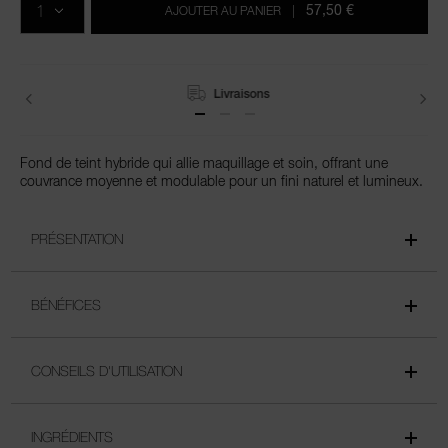
options
les
57,50 €
AJOUTER AU PANIER
|
du
produits
panier
Livraisons
Fond de teint hybride qui allie maquillage et soin, offrant une
couvrance moyenne et modulable pour un fini naturel et lumineux.
PRÉSENTATION
BÉNÉFICES
CONSEILS D'UTILISATION
INGRÉDIENTS