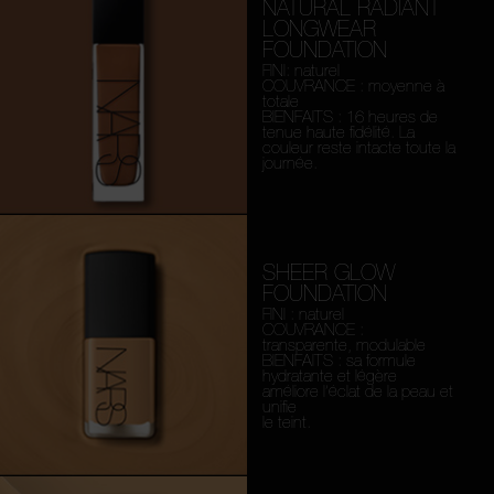
NATURAL RADIANT
LONGWEAR
FOUNDATION
FINI: naturel
COUVRANCE : moyenne à
totale
BIENFAITS : 16 heures de
tenue haute fidélité. La
couleur reste intacte toute la
journée.
SHEER GLOW
FOUNDATION
FINI : naturel
COUVRANCE :
transparente, modulable
BIENFAITS : sa formule
hydratante et légère
améliore l’éclat de la peau et
unifie
le teint.