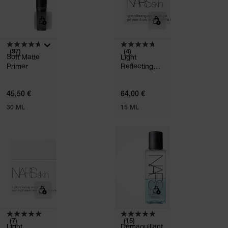
(97)
(4)
Soft Matte
Light
Primer
Reflecting™
Gel Yeux &
Cils
45,50 €
64,00 €
30 ML
15 ML
(7)
(15)
Light
Démaquillant