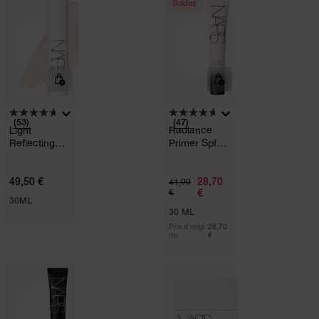
Soldes
(53)
(47)
Light
Radiance
Reflecting™
Primer Spf
Hydrating
35
Primer
49,50 €
28,70
41,00
€
€
30ML
30 ML
Prix d’origi
28,70
ne:
€