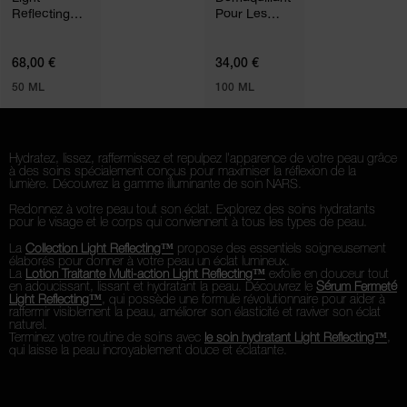
Reflecting™
Pour Les
Soin
Yeux
Hydratant
68,00 €
34,00 €
50 ML
100 ML
Hydratez, lissez, raffermissez et repulpez l'apparence de votre peau grâce
à des soins spécialement conçus pour maximiser la réflexion de la
lumière. Découvrez la gamme illuminante de soin NARS.
Redonnez à votre peau tout son éclat. Explorez des soins hydratants
pour le visage et le corps qui conviennent à tous les types de peau.
La
Collection Light Reflecting™
propose des essentiels soigneusement
élaborés pour donner à votre peau un éclat lumineux.
La
Lotion Traitante Multi-action Light Reflecting™
exfolie en douceur tout
en adoucissant, lissant et hydratant la peau. Découvrez le
Sérum Fermeté
Light Reflecting™
, qui possède une formule révolutionnaire pour aider à
raffermir visiblement la peau, améliorer son élasticité et raviver son éclat
naturel.
Terminez votre routine de soins avec
le soin hydratant Light Reflecting™
,
qui laisse la peau incroyablement douce et éclatante.