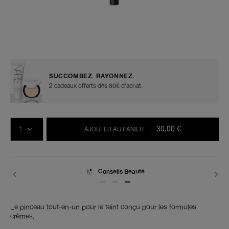
Détails
/fr/%2310-
Numéro
radiant-
de
creamy-
l’article
SUCCOMBEZ. RAYONNEZ.
concealer-
0194251005164
brush/0194251005164.html
2 cadeaux offerts dès 80€ d'achat.
Ajouter
Actions
Promotions
aux
sur
QTÉ
options
les
30,00 €
AJOUTER AU PANIER
|
du
produits
panier
Conseils Beauté
Livraisons
Le pinceau tout-en-un pour le teint conçu pour les formules
crèmes.