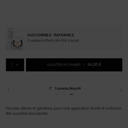
Détails
/fr/%2314-
Numéro
bronzer-
de
brush/0194251005256.html
l’article
SUCCOMBEZ. RAYONNEZ.
0194251005256
2 cadeaux offerts dès 80€ d'achat.
Ajouter
Actions
Promotions
aux
sur
QTÉ
options
les
44,00 €
AJOUTER AU PANIER
|
du
produits
panier
Conseils Beauté
Pinceau dense et généreux pour une application fluide et uniforme
des poudres bronzantes.