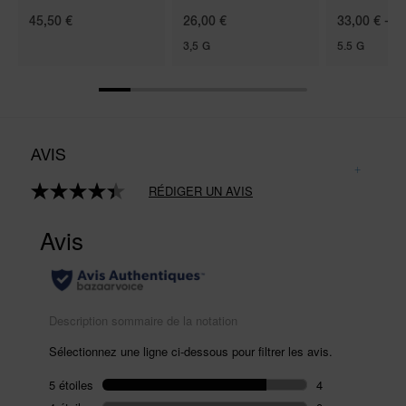
45,50 €
26,00 €
33,00 € - 4
3,5 G
5.5 G
AVIS
RÉDIGER UN AVIS