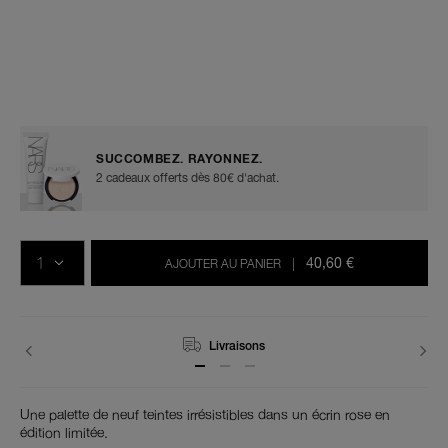
Détails
/fr/afterglow-
Numéro
tempting-
de
eyeshadow-
l’article
SUCCOMBEZ. RAYONNEZ.
palette/0194251149011.html
0194251149011
2 cadeaux offerts dès 80€ d'achat.
Ajouter
Actions
Promotions
aux
sur
QTÉ
options
les
40,60 €
AJOUTER AU PANIER
|
du
produits
panier
Livraisons
Une palette de neuf teintes irrésistibles dans un écrin rose en
édition limitée.