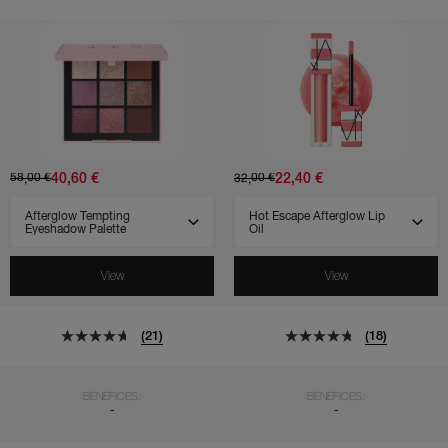
(277)
(71)
(250)
(480)
(31)
(65)
(21)
(18)
(7)
(4)
(25)
(2)
(5)
(3)
(4)
(7)
(6)
(1)
(10)
Afterglow
Hot
Tempting
Escape
Eyeshadow
Afterglow
Palette
Lip
Oil
40,60 €
22,40 €
58,00 €
32,00 €
SELECT VARIANT
SELECT VARIANT
View
View
(21)
(18)
BÉNÉFICES:
BÉNÉFICES:
-
-