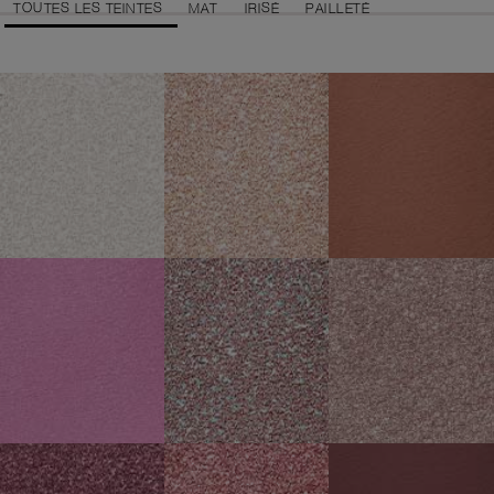
TOUTES LES TEINTES
MAT
IRISÉ
PAILLETÉ
LOVE ME NOT
SWEET NOTHING
UNWRITTEN
Paillettes nacrées
Paillettes argent champagne
Sépia mat
HAZE
FEELING IT
NO LIES
Orchidée mat
Paillettes rose et turquoise
Brun scintillant
TAKE YOU THERE
HONEYMOONER
FOLLOW ME
Prune scintillant
Rose scintillant
Aubergine foncé mat