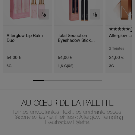
(4)
Afterglow Lip Balm
Total Seduction
Afterglow Li
Duo
Eyeshadow Stick
Duo
2 Teintes
54,00 €
54,00 €
34,00 €
6G
1,6 G(X2)
3G
AU CŒUR DE LA PALETTE
Teintes envoûtantes. Textures enchanteresses.
Découvrez les neuf teintes d’Afterglow Tempting
Eyeshadow Palette.