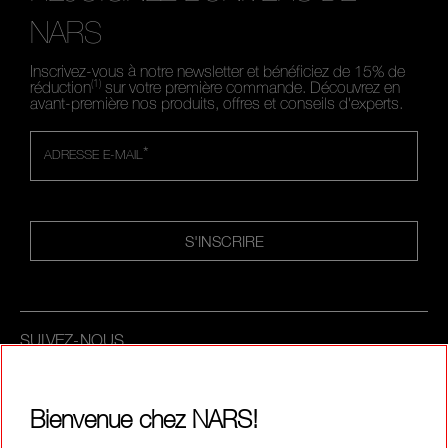
NARS
Inscrivez-vous à notre newsletter et bénéficiez de 15% de
(1)
réduction
sur votre première commande. Découvrez en
avant-première nos produits, offres et conseils d'experts.
*
ADRESSE E-MAIL
S'INSCRIRE
SUIVEZ-NOUS
Bienvenue chez NARS!