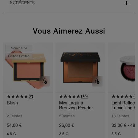
INGRÉDIENTS
Vous Aimerez Aussi
Nouveauté
Édition Limitée
(2)
(15)
(4
Blush
Mini Laguna
Light Reflec
Bronzing Powder
Luminizing B
2 Teintes
5 Teintes
13 Teintes
54,00 €
26,00 €
33,00 € - 48,
4.8 G
3,5 G
5.5 G