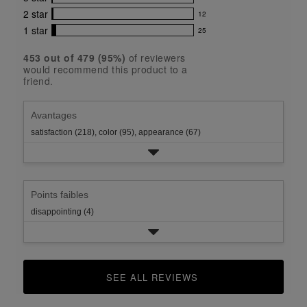
reviews
of
8
5
5
with
2
star
12
reviews
12
stars
star
4
with
1
star
25
reviews
25
rating.
star
3
with
reviews
rating.
star
453
 out of 
479
 (
95
%)
of reviewers
2
with
would recommend this product to a
rating.
star
1
friend.
rating.
star
rating.
Avantages
satisfaction (218),
color (95),
appearance (67)
Points faibles
disappointing (4)
SEE ALL REVIEWS 
CLICK TO GO TO ALL REVIEWS