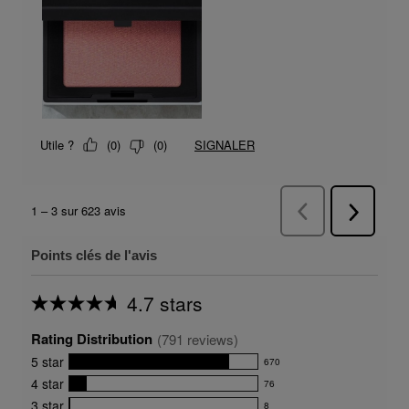
Points clés de l'avis
4.7 stars
Average
rating
Rating Distribution
for
(
791
 reviews)
this
5
star
670
product:
670
4.7
4
star
76
reviews
76
out
with
3
star
8