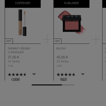
CORRIGER
SUBLIMER
HOT
HOT
RADIANT CREAMY
BLUSH
CONCEALER
37,00 €
42,00 €
30 Teintes
29 Teintes
6 ML
4.8G
(1009)
(623)