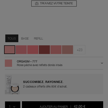
TROUVEZ VOTRE TEINTE
Détails
/fr/blush/0194251140407.html
Numéro
de
Variations
l’article
TOUS
BASE
REFILL
0194251140407
+23
ORGASM – 777
Rose pêche avec reflets dorés irisés
SUCCOMBEZ. RAYONNEZ.
2 cadeaux offerts dès 80€ d'achat.
Ajouter
Actions
Promotions
aux
sur
QTÉ
options
les
42,00 €
AJOUTER AU PANIER
|