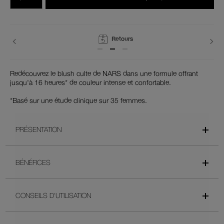
du
produits
panier
Retours
Redécouvrez le blush culte de NARS dans une formule offrant
jusqu'à 16 heures* de couleur intense et confortable.
*Basé sur une étude clinique sur 35 femmes.
PRÉSENTATION
BÉNÉFICES
CONSEILS D'UTILISATION