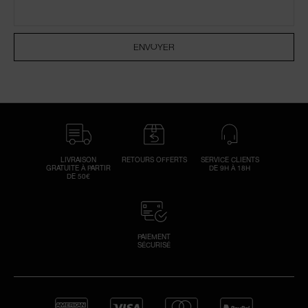
ENVOYER
Réi
v
U
d
vo
n
env
r
m
réi
un
vo
LIVRAISON
RETOURS OFFERTS
SERVICE CLIENTS
GRATUITE À PARTIR
DE 9H À 18H
de
DE 50€
P
vér
s
PAIEMENT
c
SÉCURISÉ
ind