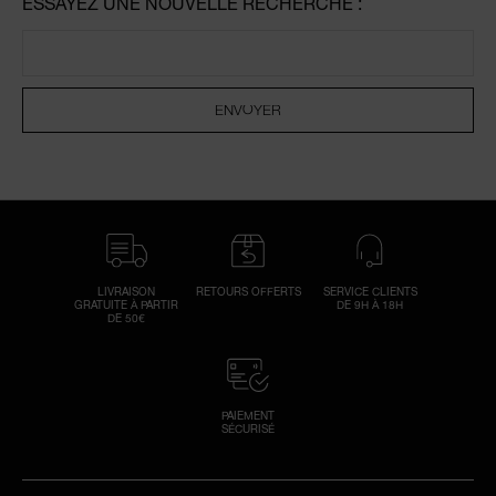
ESSAYEZ UNE NOUVELLE RECHERCHE :
ENVOYER
Réi
v
U
d
vo
n
env
r
m
réi
un
vo
de
LIVRAISON
RETOURS OFFERTS
SERVICE CLIENTS
P
GRATUITE À PARTIR
DE 9H À 18H
DE 50€
vér
s
c
ind
PAIEMENT
SÉCURISÉ