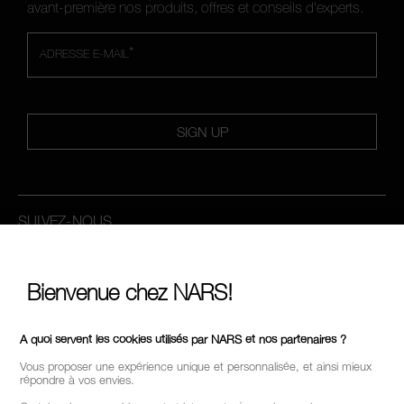
avant-première nos produits, offres et conseils d'experts.
*
ADRESSE E-MAIL
SIGN UP
SUIVEZ-NOUS
Bienvenue chez NARS!
APPELEZ-NOUS AU +33186765701
A quoi servent les cookies utilisés par NARS et nos partenaires ?
Vous proposer une expérience unique et personnalisée, et ainsi mieux
répondre à vos envies.
À PROPOS DE NARS