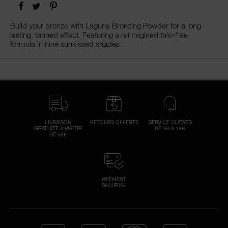
FACEBOOK
TWITTER
PINTEREST
Build your bronze with Laguna Bronzing Powder for a long-
lasting, tanned effect. Featuring a reimagined talc-free
formula in nine sunkissed shades.
Réi
v
U
d
vo
n
env
r
m
réi
un
vo
LIVRAISON
RETOURS OFFERTS
SERVICE CLIENTS
de
GRATUITE À PARTIR
DE 9H À 18H
DE 50€
P
vér
s
c
PAIEMENT
SÉCURISÉ
ind