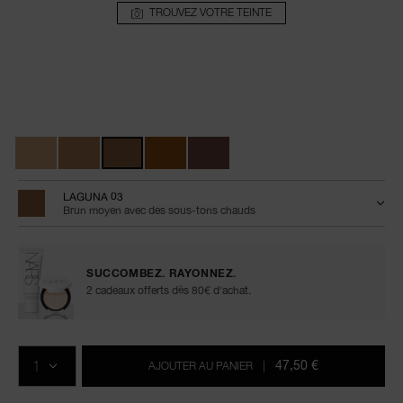
TROUVEZ VOTRE TEINTE
Détails
/fr/laguna-
Numéro
bronzing-
de
Variations
cream/0194251134505.html
l’article
0194251134505
LAGUNA 03
Brun moyen avec des sous-tons chauds
SUCCOMBEZ. RAYONNEZ.
2 cadeaux offerts dès 80€ d'achat.
Ajouter
Actions
Promotions
aux
sur
QTÉ
options
les
47,50 €
AJOUTER AU PANIER
|
du
produits
panier