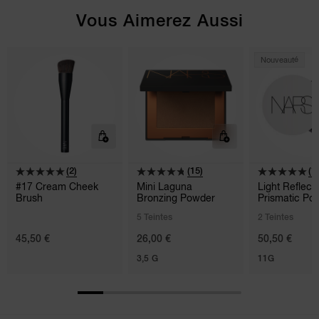
Vous Aimerez Aussi
Nouveauté
(2)
(15)
(1)
#17 Cream Cheek
Mini Laguna
Light Reflec
Brush
Bronzing Powder
Prismatic Po
Loose
5 Teintes
2 Teintes
45,50 €
26,00 €
50,50 €
3,5 G
11G