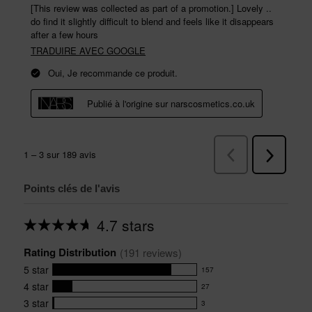
Points clés de l'avis
4.7 stars
Average
rating
Rating Distribution
for
(
191
 reviews)
this
5
star
157
product:
157
4.7
4
star
27
reviews
27
out
with
3
star
3
reviews
of
3