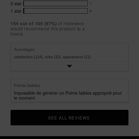
5
5
with
2
star
1
reviews
1
stars
star
4
with
1
star
3
reviews
3
rating.
star
3
with
reviews
rating.
star
154
 out of 
159
 (
97
%)
of reviewers
2
with
would recommend this product to a
rating.
star
1
friend.
rating.
star
rating.
Avantages
satisfaction (134),
color (33),
appearance (21)
Points faibles
Impossible de générer un Points faibles approprié pour
le moment.
SEE ALL REVIEWS 
CLICK TO GO TO ALL REVIEWS