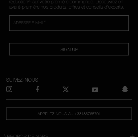
(1)
réduction
sur votre première commande. Découvrez en
avant-première nos produits, offres et conseils d'experts.
*
ADRESSE E-MAIL
SIGN UP
SUIVEZ-NOUS
APPELEZ-NOUS AU +33186765701
À PROPOS DE NARS