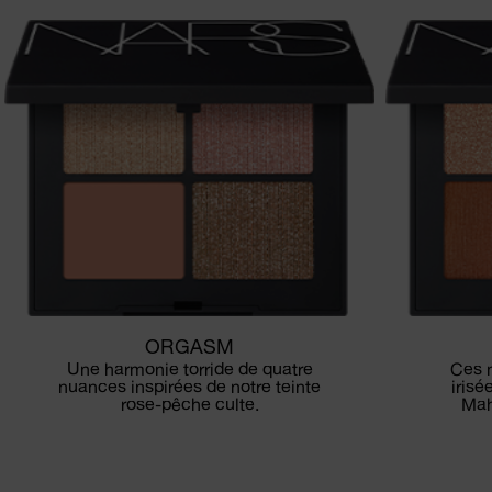
ORGASM
Une harmonie torride de quatre
Ces 
nuances inspirées de notre teinte
irisé
rose-pêche culte.
Mah