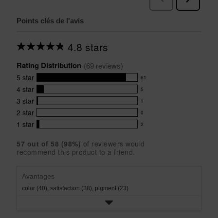
Points clés de l'avis
4.8 stars
Average
rating
Rating Distribution
for
(
69
 reviews)
this
5
star
61
product:
61
4.8
4
star
5
reviews
5
out
with
3
star
1
reviews
of
1
5
5
with
2
star
0
reviews
0
stars
star
4
with
1
star
2
reviews
2
rating.
star
3
with
reviews
rating.
star
57
 out of 
58
 (
98
%)
of reviewers would
2
with
recommend this product to a friend.
rating.
star
1
rating.
star
rating.
Avantages
color (40),
satisfaction (38),
pigment (23)