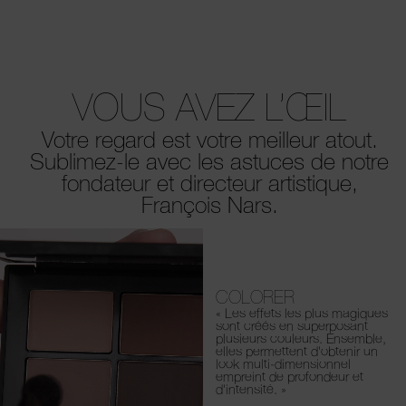
VOUS AVEZ L’ŒIL
Votre regard est votre meilleur atout.
Sublimez-le avec les
astuces de notre
fondateur et directeur artistique,
François Nars.
COLORER
« Les effets les plus magiques
sont créés en superposant
plusieurs couleurs. Ensemble,
elles permettent d'obtenir un
look multi-dimensionnel
empreint de profondeur et
d'intensité. »