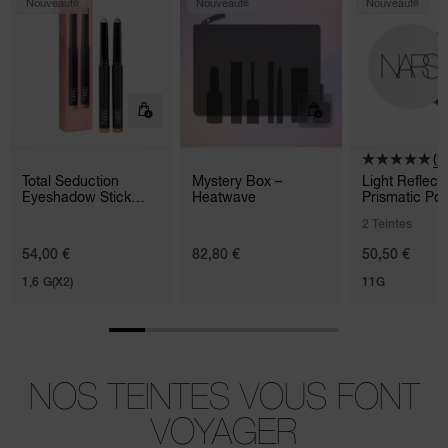
Nouveauté
Nouveauté
Nouveauté
(1)
Total Seduction
Mystery Box –
Light Reflec
Eyeshadow Stick
Heatwave
Prismatic Po
Duo
Loose
2 Teintes
54,00 €
82,80 €
50,50 €
1,6 G(X2)
11G
NOS TEINTES VOUS FONT
VOYAGER