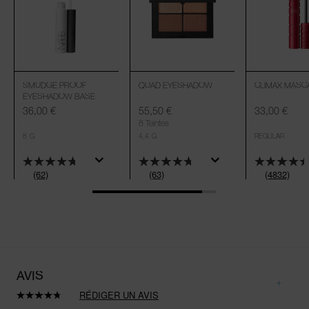
SMUDGE PROOF
QUAD EYESHADOW
CLIMAX MASC
EYESHADOW BASE
36,00 €
55,50 €
33,00 €
8 Teintes
8 G
4,4 G
REGULAR
(62)
(63)
(4832)
AVIS
RÉDIGER UN AVIS