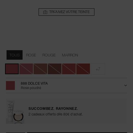
TROUVEZ VOTRE TEINTE
Détails
/fr/powermatte-
Numéro
high-
de
Variations
intensity-
l’article
TOUS
ROSE
ROUGE
MARRON
lip-
0194251139814
pencil/0194251139814.html
+7
888 DOLCE VITA
Rose poudré
SUCCOMBEZ. RAYONNEZ.
2 cadeaux offerts dès 80€ d'achat.
Ajouter
Actions
Promotions