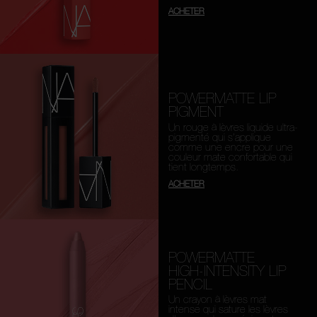
ACHETER
POWERMATTE LIP
PIGMENT
Un rouge à lèvres liquide ultra-
pigmenté qui s’applique
comme une encre pour une
couleur mate confortable qui
tient longtemps.
ACHETER
POWERMATTE
HIGH-INTENSITY LIP
PENCIL
Un crayon à lèvres mat
intense qui sature les lèvres