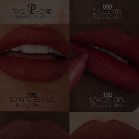
170
888
TAKE ME HOME
DOLCE VITA
Rose brun clair
Rose poudré
186
132
BORN TO BE WILD
DRAGON GIRL
Rouge brique
Rouge sirène