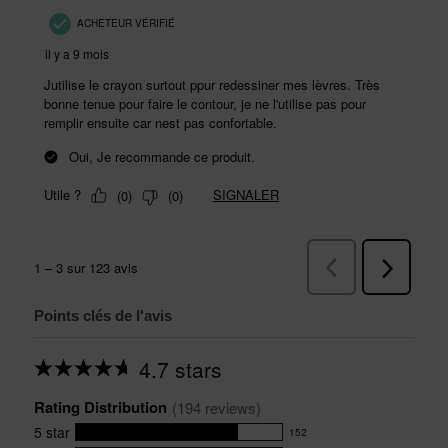
Points clés de l'avis
4.7 stars
Average
rating
Rating Distribution
for
(
194
 reviews)
this
5
star
152
product:
152