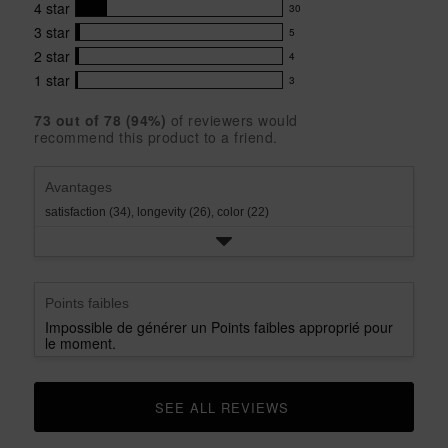
4.7
4
star
30
reviews
30
out
with
3
star
5
reviews
of
5
5
5
with
2
star
4
reviews
4
stars
star
4
with
1
star
3
reviews
3
rating.
star
3
with
reviews
rating.
star
73
 out of 
78
 (
94
%)
of reviewers would
2
with
recommend this product to a friend.
rating.
star
1
rating.
star
rating.
Avantages
satisfaction (34),
longevity (26),
color (22)
Points faibles
Impossible de générer un Points faibles approprié pour
le moment.
SEE ALL REVIEWS 
CLICK TO GO TO ALL REVIEWS