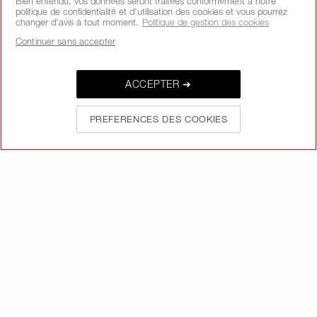
Bien entendu, vos données seront traitées conformément à notre
politique de confidentialité et d’utilisation des cookies et vous pourrez
changer d’avis à tout moment.
Politique de gestion des cookies
Continuer sans accepter
SUIVEZ-NOUS
ACCEPTER ➔
PREFERENCES DES COOKIES
APPELEZ-NOUS AU +33186765701
À PROPOS DE NARS
MON NARS
AIDE ET FAQ
OÙ TROUVER LES PRODUITS NARS
CHOISISSEZ LE PAYS / LA REGION