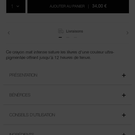
aux
sur
QTÉ
options
les
34,00 €
AJOUTER AU PANIER
|
du
produits
panier
Livraisons
Ce crayon mat intense sature les lèvres d’une couleur ultra-
pigmentée offrant jusqu’à 12 heures de tenue.
PRÉSENTATION
BÉNÉFICES
CONSEILS D'UTILISATION
INGRÉDIENTS