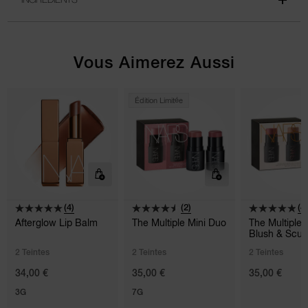
Vous Aimerez Aussi
Édition Limitée
(4)
(2)
(4
Afterglow Lip Balm
The Multiple Mini Duo
The Multiple 
Blush & Scul
2 Teintes
2 Teintes
2 Teintes
34,00 €
35,00 €
35,00 €
3G
7G