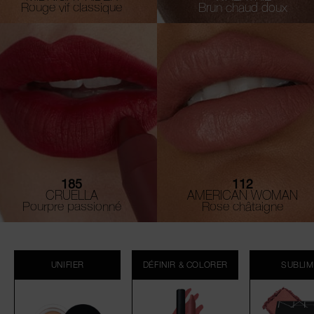
Rouge vif classique
Brun chaud doux
185
112
CRUELLA
AMERICAN WOMAN
Pourpre passionné
Rose châtaigne
UNIFIER
DÉFINIR & COLORER
SUBLI