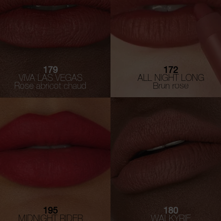
179
172
VIVA LAS VEGAS
ALL NIGHT LONG
Rose abricot chaud
Brun rose
195
180
MIDNIGHT RIDER
WALKYRIE