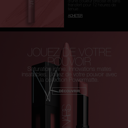
d’une couleur précise et sans
transfert pour 12 heures de
tenue.
ACHETER
JOUEZ DE VOTRE
POUVOIR
Saturation infinie. Innovations mates
insatiables.
Jouez de votre pouvoir avec
la collection Powermatte.
DÉCOUVRIR