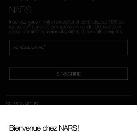
NARS
Inscrivez-vous à notre newsletter et bénéficiez de 15% de
(1)
réduction
sur votre première commande. Découvrez en
avant-première nos produits, offres et conseils d'experts.
*
ADRESSE E-MAIL
S'INSCRIRE
SUIVEZ-NOUS
Bienvenue chez NARS!