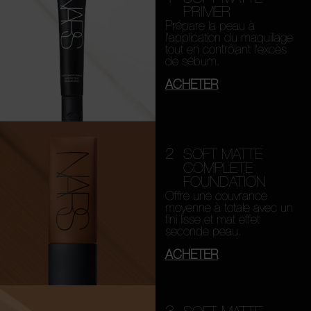
PRIMER
Prépare la peau à
l’application du maquillage
tout en contrôlant l’excès
de sébum.
ACHETER
2
SOFT MATTE
COMPLETE
FOUNDATION
Offre une couvrance
moyenne à totale avec un
fini lisse et mat effet
seconde peau.
ACHETER