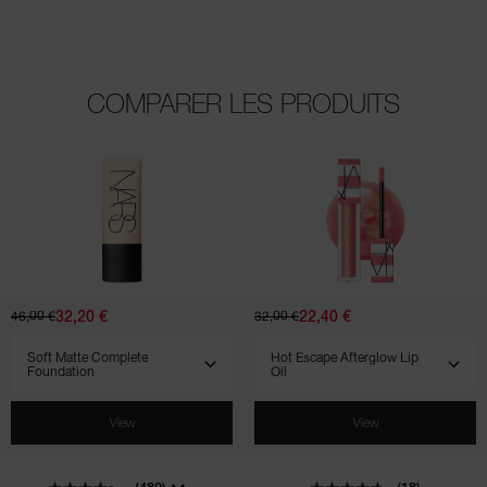
COMPARER LES PRODUITS
(480)
(277)
(71)
(250)
(31)
(65)
(18)
(7)
(4)
(25)
(2)
(5)
(3)
(4)
(7)
(6)
(1)
(21)
(10)
Soft
Hot
Matte
Escape
Complete
Afterglow
Foundation
Lip
Oil
32,20 €
22,40 €
46,00 €
32,00 €
SELECT VARIANT
SELECT VARIANT
View
View