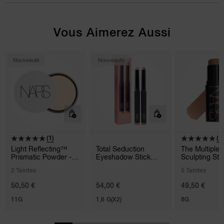
Vous Aimerez Aussi
Nouveauté
Nouveauté
(1)
(2
Light Reflecting™
Total Seduction
The Multiple
Prismatic Powder -
Eyeshadow Stick
Sculpting Sti
Loose
Duo
2 Teintes
5 Teintes
50,50 €
54,00 €
49,50 €
11G
1,6 G(X2)
8G