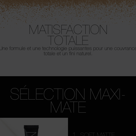
MATISFACTION
TOTALE
Une formule et une technologie puissantes pour
une couvranc
totale et un fini naturel.
SÉLECTION MAXI-
MATE
1
SOFT MATTE