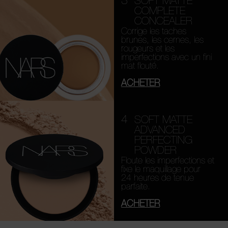
3
SOFT MATTE
COMPLETE
CONCEALER
Corrige les taches
brunes, les cernes, les
rougeurs et les
imperfections avec un fini
mat flouté.
ACHETER
4
SOFT MATTE
ADVANCED
PERFECTING
POWDER
Floute les imperfections et
fixe le maquillage pour
24 heures de tenue
parfaite.
ACHETER