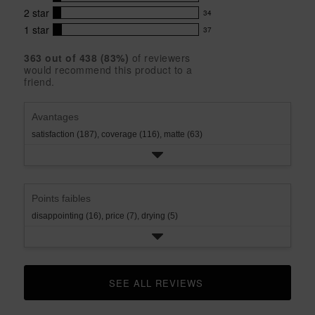
of
35
5
5
with
2
star
34
reviews
34
stars
star
4
with
1
star
37
reviews
37
rating.
star
3
with
reviews
rating.
star
363
 out of 
438
 (
83
%)
of reviewers
2
with
would recommend this product to a
rating.
star
1
friend.
rating.
star
rating.
Avantages
satisfaction (187),
coverage (116),
matte (63)
Points faibles
disappointing (16),
price (7),
drying (5)
SEE ALL REVIEWS 
CLICK TO GO TO ALL REVIEWS