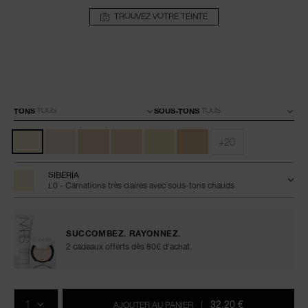
TROUVEZ VOTRE TEINTE
Détails
/fr/siberia-
Numéro
soft-
de
Variations
matte-
l’article
TONS
SOUS-TONS
complete-
0194251003979
foundation/0194251003979.html
+20
SIBERIA
L0 - Carnations très claires avec sous-tons chauds
SUCCOMBEZ. RAYONNEZ.
2 cadeaux offerts dès 80€ d'achat.
Ajouter
Actions
Promotions
aux
sur
QTÉ
options
les
32,20 €
AJOUTER AU PANIER
|