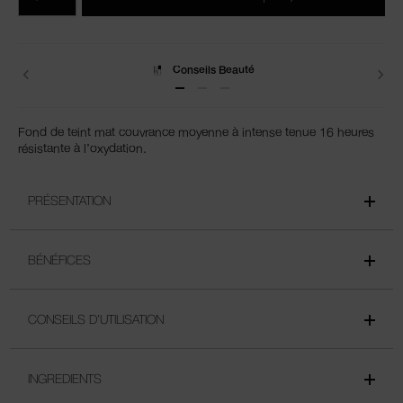
du
produits
panier
Livraisons
Fond de teint mat couvrance moyenne à intense tenue 16 heures
résistante à l’oxydation.
PRÉSENTATION
BÉNÉFICES
CONSEILS D’UTILISATION
INGREDIENTS