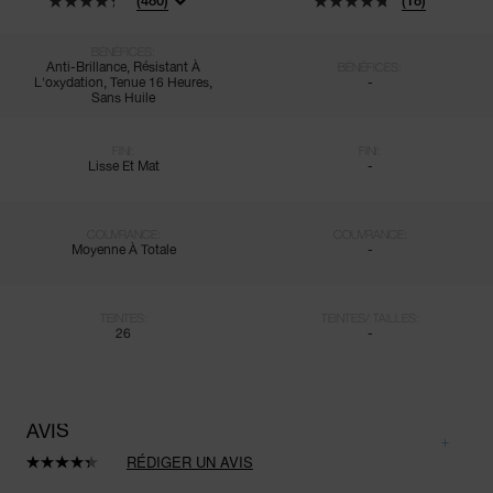
(480)
(18)
BÉNÉFICES:
Anti-Brillance, Résistant À
BÉNÉFICES:
L'oxydation, Tenue 16 Heures,
-
Sans Huile
FINI:
FINI:
Lisse Et Mat
-
COUVRANCE:
COUVRANCE:
Moyenne À Totale
-
TEINTES:
TEINTES/ TAILLES:
26
-
AVIS
RÉDIGER UN AVIS