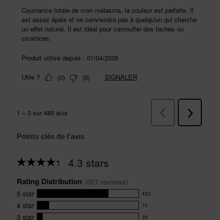
Points clés de l'avis
4.3 stars
Average
rating
Rating Distribution
for
(
601
 reviews)
this
5
star
422
product:
422
4.3
4
star
73
reviews
73
out
with
3
star
35
reviews