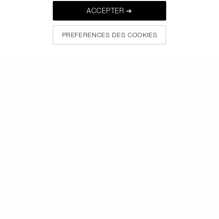
ACCEPTER ➔
PREFERENCES DES COOKIES
SUIVEZ-NOUS
APPELEZ-NOUS AU +33186765701
À PROPOS DE NARS
MON NARS
AIDE ET FAQ
OÙ TROUVER LES PRODUITS NARS
CHOISISSEZ LE PAYS / LA REGION