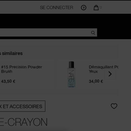
SE CONNECTER
LA
0
QUANTITÉ
D’ARTICLES
DANS
VOTRE
PANIER
EST
DE
s similaires
#15 Precision Powder
Démaquillant Pour Les
Brush
Yeux
43,50 €
34,00 €
X ET ACCESSOIRES
LE-CRAYON