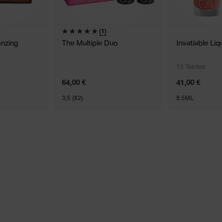
(1)
onzing
The Multiple Duo
Insatiable Liq
13 Teintes
64,00 €
41,00 €
3,5 (X2)
8.5ML