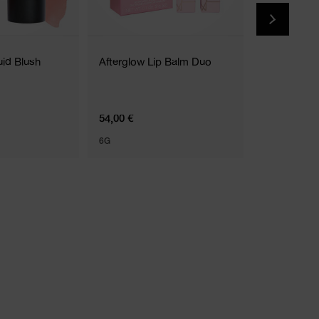
uid Blush
Afterglow Lip Balm Duo
Light Refle
Luminizing 
5 Teintes
54,00 €
49,50 €
6G
7G