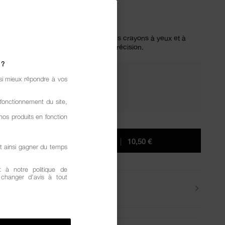
.7
(26)
RÉDIGER UN AVIS
 €
e spécialement conçu pour garder les crayons à yeux et à
ffûtés et assurer une application de précision.
 ?
si mieux répondre à vos
SUCCOMBEZ. RAYONNEZ.
2 cadeaux offerts dès 80€ d'achat.
fonctionnement du site,
nos produits en fonction
AJOUTER AU PANIER
|
10,50 €
t ainsi gagner du temps
 à notre politique de
z changer d’avis à tout
Livraisons