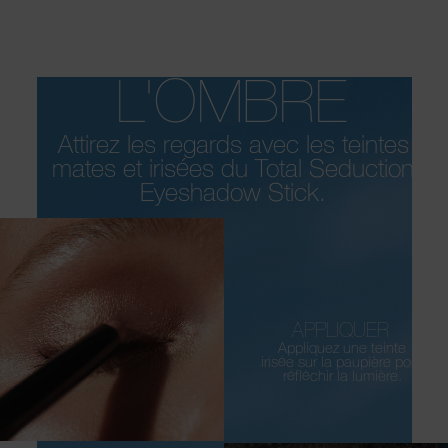
FAITES DE
L'OMBRE
Attirez les regards avec les teintes
mates et irisées du Total Seduction
Eyeshadow Stick.
APPLIQUER
Appliquez une teinte
irisée sur la paupière pour
réfléchir la lumière.