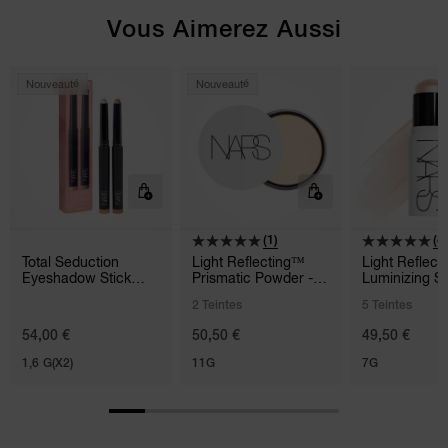
Vous Aimerez Aussi
Nouveauté
Nouveauté
(1)
(8)
Total Seduction
Light Reflecting™
Light Reflec
Eyeshadow Stick
Prismatic Powder -
Luminizing St
Duo
Loose
2 Teintes
5 Teintes
54,00 €
50,50 €
49,50 €
1,6 G(X2)
11G
7G