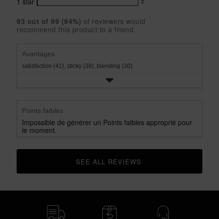
4
with
1
star
2
reviews
2
rating.
star
3
with
reviews
rating.
star
93
 out of 
99
 (
94
%)
of reviewers would
2
with
recommend this product to a friend.
rating.
star
1
rating.
star
rating.
Avantages
satisfaction (41),
sticky (38),
blending (30)
Points faibles
Impossible de générer un Points faibles approprié pour
le moment.
SEE ALL REVIEWS 
CLICK TO GO TO ALL REVIEWS