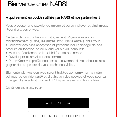
Bienvenue chez NARS!
A quoi servent les cookies utilisés par NARS et nos partenaires ?
Vous proposer une expérience unique et personnalisée, et ainsi mieux
répondre à vos envies.
Certains de nos cookies sont strictement nécessaires au bon
fonctionnement du site, les autres sont utilisés entre autres pour :
• Collecter des clics anonymes et personnaliser l’affichage de nos
produits en fonction de ceux que vous avez consultés.
• Mesurer l’audience de la publicité et sa pertinence
• Développer et améliorer des services.
• Paramétrer vos préférences en se souvenant de vos choix et ainsi
gagner du temps lors de vos prochaines visites.
Bien entendu, vos données seront traitées conformément à notre
politique de confidentialité et d’utilisation des cookies et vous pourrez
changer d’avis à tout moment.
Politique de gestion des cookies
Continuer sans accepter
ACCEPTER ➔
PREFERENCES DES COOKIES