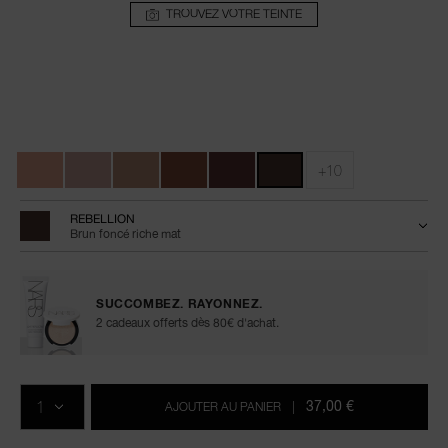
TROUVEZ VOTRE TEINTE
Détails
/fr/total-
Numéro
seduction-
de
Variations
eyeshadow-
l’article
stick/0194251143040.html
0194251143040
+10
REBELLION
Brun foncé riche mat
SUCCOMBEZ. RAYONNEZ.
2 cadeaux offerts dès 80€ d'achat.
Ajouter
Actions
Promotions
aux
sur
QTÉ
options
les
37,00 €
AJOUTER AU PANIER
|
du
produits
panier