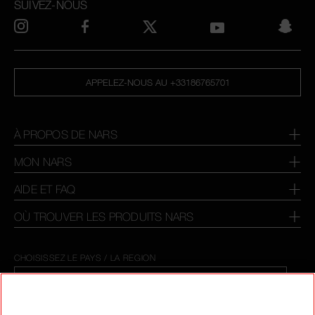
SUIVEZ-NOUS
APPELEZ-NOUS AU +33186765701
À PROPOS DE NARS
MON NARS
AIDE ET FAQ
OÙ TROUVER LES PRODUITS NARS
CHOISISSEZ LE PAYS / LA REGION