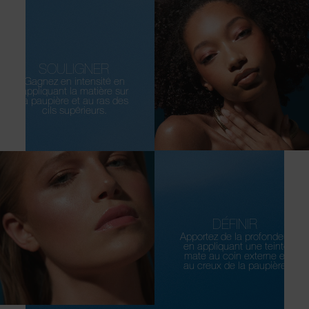
SOULIGNER
Gagnez en intensité en
appliquant la matière sur
la paupière et au ras des
cils supérieurs.
DÉFINIR
Apportez de la profondeur
en appliquant une teinte
mate au coin externe et
au creux de la paupière.