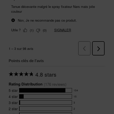
Points clés de l'avis
4.8 stars
Average
rating
Rating Distribution
for
(
176
 reviews)
this
5
star
154
product:
154
4.8
4
star
15
reviews
15
out
with
3
star
3
reviews
of
3
5
5
with
2
star
2
reviews
2
stars
star