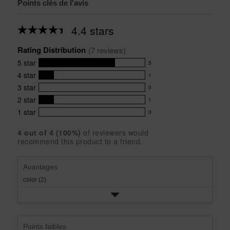
Points clés de l'avis
4.4 stars
Average
rating
Rating Distribution
for
(
7
 reviews)
this
5
star
5
product:
5
4.4
4
star
1
reviews
1
out
with
3
star
0
reviews
of
0
5
5
with
2
star
1
reviews
1
stars
star
4
with
1
star
0
reviews
0
rating.
star
3
with
reviews
rating.
star
4
 out of 
4
 (
100
%)
of reviewers would
2
with
recommend this product to a friend.
rating.
star
1
rating.
star
rating.
Avantages
color (2)
Points faibles