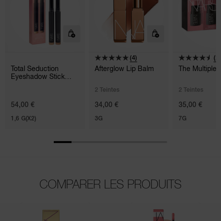
(4)
(2)
Total Seduction
Afterglow Lip Balm
The Multiple 
Eyeshadow Stick
Duo
2 Teintes
2 Teintes
54,00 €
34,00 €
35,00 €
1,6 G(X2)
3G
7G
COMPARER LES PRODUITS
(277)
(71)
(250)
(480)
(65)
(6)
(16)
(7)
(4)
(25)
(2)
(5)
(3)
(4)
(7)
(1)
(21)
(10)