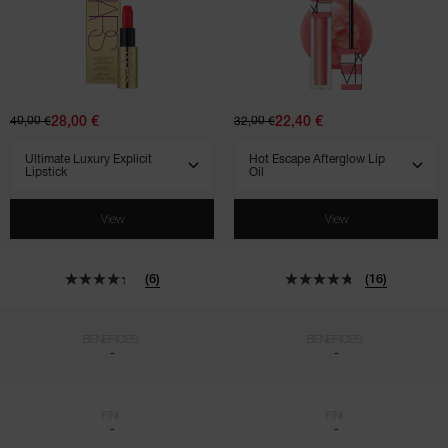
Ultimate
Hot
Luxury
Escape
Explicit
Afterglow
Lipstick
Lip
Oil
28,00 €
22,40 €
40,00 €
32,00 €
SELECT VARIANT
SELECT VARIANT
View
View
(6)
(16)
BÉNÉFICES:
BÉNÉFICES:
-
-
FINI:
FINI:
-
-