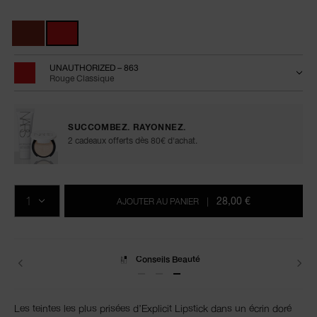
luxury-
de
Variations
explicit-
l’article
lipstick/0194251148625.html
0194251148625
UNAUTHORIZED – 863
Rouge Classique
SUCCOMBEZ. RAYONNEZ.
2 cadeaux offerts dès 80€ d'achat.
Ajouter
Actions
Promotions
aux
sur
QTÉ
options
les
28,00 €
AJOUTER AU PANIER
|
du
produits
panier
Conseils Beauté
Les teintes les plus prisées d’Explicit Lipstick dans un écrin doré