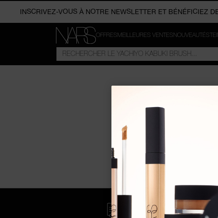
Aller directement à
INSCRIVEZ-VOUS À NOTRE NEWSLETTER ET BÉNÉFICIEZ D
LIVRAISON GRATUITE À PARTIR DE 50€
Contenu principal
OFFRES
MEILLEURES VENTES
NOUVEAUTÉS
TE
Description
NARS
RECHERCHER
DANS
Options d’achat
LE
CATALOGUE
Avis et notes
Recherche
Menu
Votre panier
Accueil
Compte
Pied de page
Formulaire de contact
↑ ↓ – Use the arrow keys to navigate between the items.