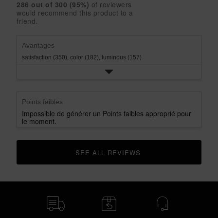
rating.
star
286
 out of 
300
 (
95
%)
of reviewers
2
with
would recommend this product to a
rating.
star
1
friend.
rating.
star
rating.
Avantages
satisfaction (350),
color (182),
luminous (157)
Points faibles
Impossible de générer un Points faibles approprié pour
le moment.
SEE ALL REVIEWS 
CLICK TO GO TO ALL REVIEWS