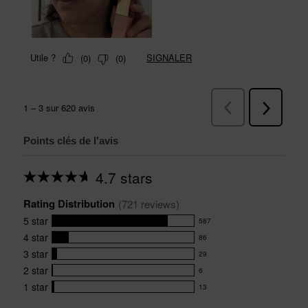
Points clés de l'avis
4.7 stars
Average
rating
Rating Distribution
for
(
721
 reviews)
this
5
star
587
product:
587
4.7
4
star
86
reviews
86
out
with
3
star
29
reviews
of
29
5
5
with
2
star
6
reviews
6
stars
star
4
with
1
star
13
reviews
13
rating.
star
3
with
reviews