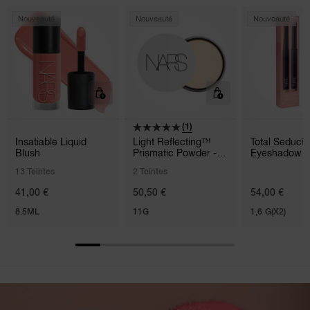
Nouveauté
Nouveauté
Nouveauté
(1)
Insatiable Liquid
Light Reflecting™
Total Seducti
Blush
Prismatic Powder -
Eyeshadow S
Loose
Duo
13 Teintes
2 Teintes
41,00 €
50,50 €
54,00 €
8.5ML
11G
1,6 G(X2)