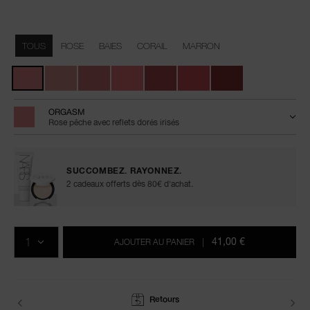
Détails
/fr/afterglow-
Numéro
liquid-
de
Variations
blush/0194251132020.html
l’article
TOUS
ROSE
BAIES
CORAIL
MARRON
0194251132020
ORGASM
Rose pêche avec reflets dorés irisés
SUCCOMBEZ. RAYONNEZ.
2 cadeaux offerts dès 80€ d'achat.
Ajouter
Actions
Promotions
aux
sur
QTÉ
options
les
41,00 €
AJOUTER AU PANIER
|
du
produits
panier
Conseils Beauté