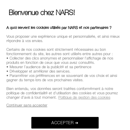
Bienvenue chez NARS!
A quoi servent les cookies utilisés par NARS et nos partenaires ?
Vous proposer une expérience unique et personnalisée, et ainsi mieux
répondre à vos envies.
Certains de nos cookies sont strictement nécessaires au bon
fonctionnement du site, les autres sont utilisés entre autres pour :
• Collecter des clics anonymes et personnaliser l’affichage de nos
produits en fonction de ceux que vous avez consultés.
• Mesurer l’audience de la publicité et sa pertinence
• Développer et améliorer des services.
• Paramétrer vos préférences en se souvenant de vos choix et ainsi
gagner du temps lors de vos prochaines visites.
Bien entendu, vos données seront traitées conformément à notre
politique de confidentialité et d’utilisation des cookies et vous pourrez
changer d’avis à tout moment.
Politique de gestion des cookies
Continuer sans accepter
ACCEPTER ➔