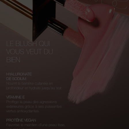
LE BLUSH QUI
VOUS VEUT DU
BIEN
HYALURONATE
DE SODIUM
Nourrit la barrière cutanée en
profondeur et hydrate jusqu’au soir.
VITAMINE E
Protège la peau des agressions
extérieures grâce à ses puissantes
vertus antioxydantes.
PROTÉINE VEGAN
Favorise le maintien d’une peau lisse,