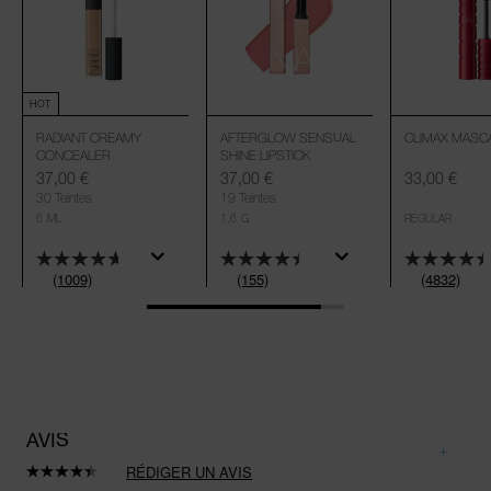
HOT
RADIANT CREAMY
AFTERGLOW SENSUAL
CLIMAX MASC
CONCEALER
SHINE LIPSTICK
37,00 €
37,00 €
33,00 €
30 Teintes
19 Teintes
6 ML
1,6 G
REGULAR
(1009)
(155)
(4832)
AVIS
RÉDIGER UN AVIS