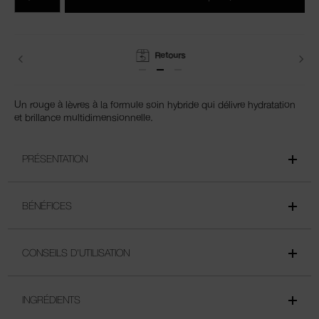
du
produits
panier
Conseils Beauté
Un rouge à lèvres à la formule soin hybride qui délivre hydratation
et brillance multidimensionnelle.
PRÉSENTATION
BÉNÉFICES
CONSEILS D'UTILISATION
INGRÉDIENTS