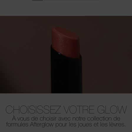
CHOISISSEZ VOTRE GLOW
À vous de choisir avec notre collection de
formules Afterglow pour les joues et les lèvres.