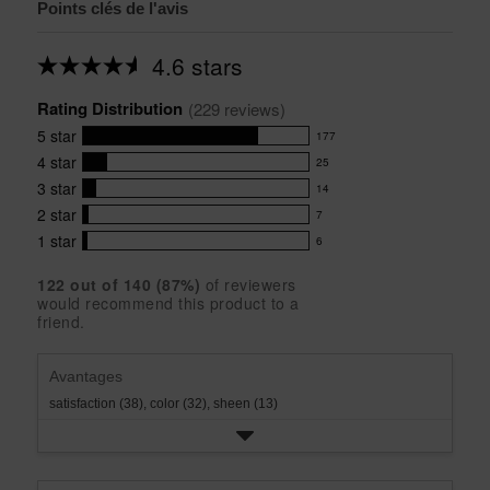
Points clés de l'avis
4.6 stars
Average
rating
Rating Distribution
for
(
229
 reviews)
this
5
star
177
product:
177
4.6
4
star
25
reviews
25
out
with
3
star
14
reviews
of
14
5
5
with
2
star
7
reviews
7
stars
star
4
with
1
star
6
reviews
6
rating.
star
3
with
reviews
rating.
star
122
 out of 
140
 (
87
%)
of reviewers
2
with
would recommend this product to a
rating.
star
1
friend.
rating.
star
rating.
Avantages
satisfaction (38),
color (32),
sheen (13)