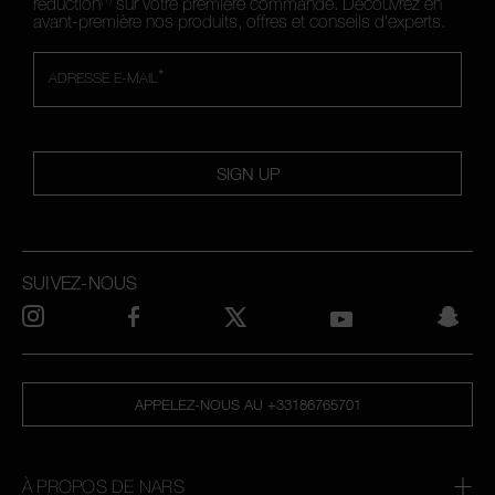
réduction
sur votre première commande. Découvrez en
avant-première nos produits, offres et conseils d'experts.
*
ADRESSE E-MAIL
SIGN UP
SUIVEZ-NOUS
APPELEZ-NOUS AU +33186765701
À PROPOS DE NARS