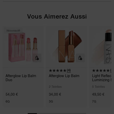
Vous Aimerez Aussi
Nouveauté
(4)
(8)
Afterglow Lip Balm
Afterglow Lip Balm
Light Reflec
Duo
Luminizing St
2 Teintes
5 Teintes
54,00 €
34,00 €
49,50 €
6G
3G
7G