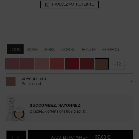
TROUVEZ VOTRE TEINTE
Détails
/fr/afterglow-
Numéro
sensual-
de
Variations
shine-
l’article
TOUS
ROSE
BAIES
CORAIL
ROUGE
MARRON
lipstick/0194251144672.html
0194251144672
+12
VOYEUR - 201
Brun chaud
SUCCOMBEZ. RAYONNEZ.
2 cadeaux offerts dès 80€ d'achat.
Ajouter
Actions
Promotions
aux
sur
QTÉ
options
les
37,00 €
AJOUTER AU PANIER
|