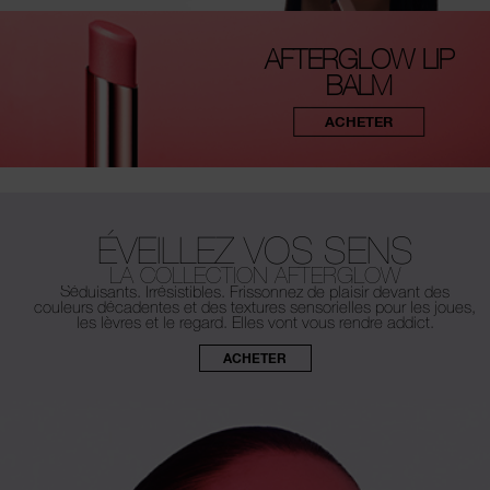
AFTERGLOW LIP
BALM
ACHETER
ÉVEILLEZ VOS SENS
LA COLLECTION AFTERGLOW
Séduisants. Irrésistibles. Frissonnez de plaisir devant des
couleurs décadentes et des textures sensorielles pour les joues,
les lèvres et le regard. Elles vont vous rendre addict.
ACHETER