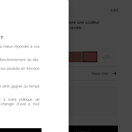
.8
(5)
RÉDIGER UN AVIS
 €
3.8G
vres satiné multidimensionnel qui délivre une couleur
t éclatante et offre un confort longue durée.
 ?
ASE
RECHARGE
si mieux répondre à vos
+39
fonctionnement du site,
nos produits en fonction
 IT ALL – 820
Vieux rose
t ainsi gagner du temps
SUCCOMBEZ. RAYONNEZ.
 à notre politique de
z changer d’avis à tout
2 cadeaux offerts dès 80€ d'achat.