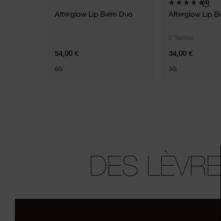
(4)
Afterglow Lip Balm Duo
Afterglow Lip B
2 Teintes
54,00 €
34,00 €
6G
3G
DES LÈVR