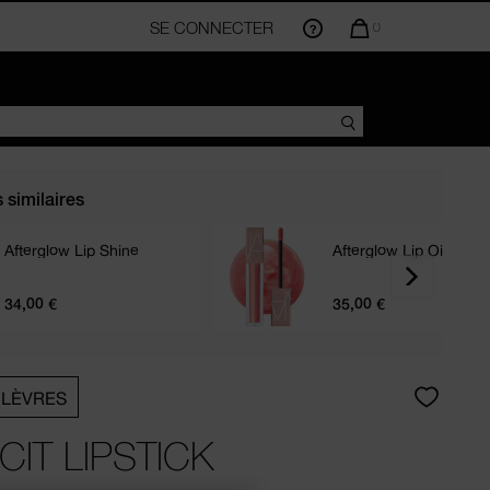
SE CONNECTER
LA
0
QUANTITÉ
D’ARTICLES
DANS
VOTRE
PANIER
EST
DE
s similaires
Afterglow Lip Shine
Afterglow Lip Oil
34,00 €
35,00 €
 LÈVRES
CIT LIPSTICK