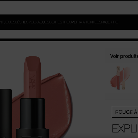
ROUVEZ-LA. GAGNEZ
INT
JOUES
LÈVRES
YEUX
ACCESSOIRES
TROUVER MA TEINTE
ESPACE PRO
Voir produit
ROUGE À
EXPLI