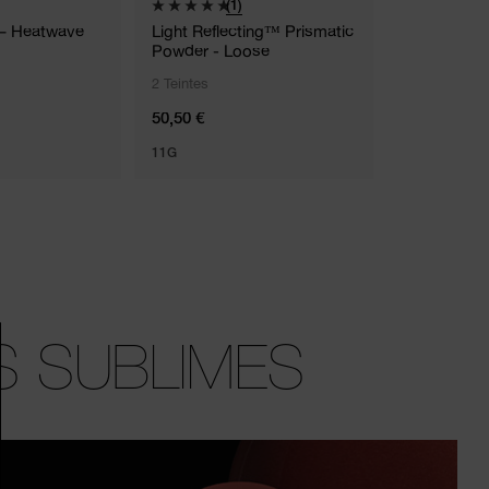
(1)
(
– Heatwave
Light Reflecting™ Prismatic
The Multipl
Powder - Loose
Sculpt Duo
2 Teintes
2 Teintes
50,50 €
35,00 €
11G
S SUBLIMES