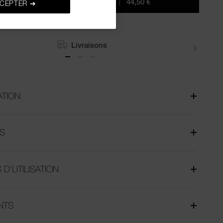
AJOUTER AU PANIER
|
44,50 €
CEPTER ➔
Livraisons
ATION
S
 D'UTILISATION
NTS