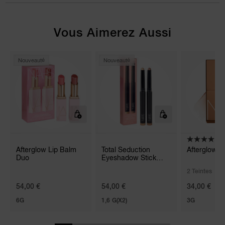
Vous Aimerez Aussi
Nouveauté
Nouveauté
(
Afterglow Lip Balm
Total Seduction
Afterglow L
Duo
Eyeshadow Stick
Duo
2 Teintes
54,00 €
54,00 €
34,00 €
6G
1,6 G(X2)
3G