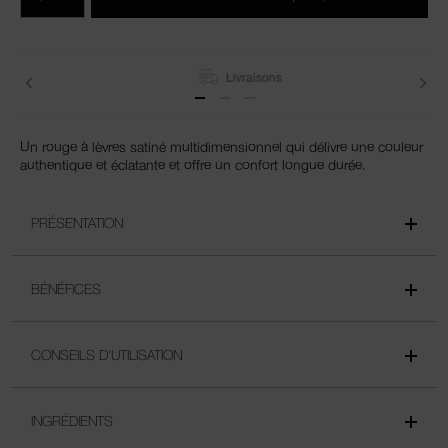
du
produits
panier
Livraisons
Un rouge à lèvres satiné multidimensionnel qui délivre une couleur
authentique et éclatante et offre un confort longue durée.
PRÉSENTATION
BÉNÉFICES
CONSEILS D'UTILISATION
INGRÉDIENTS