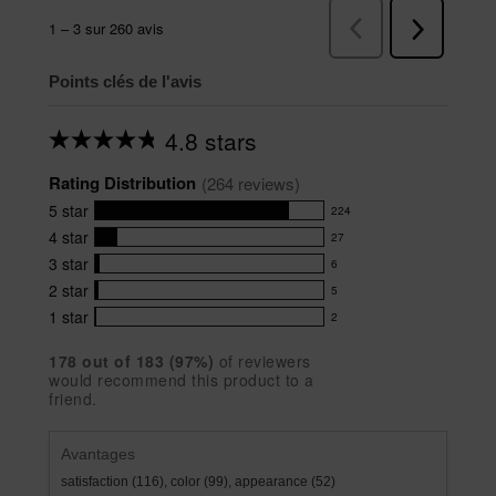
Points clés de l'avis
4.8 stars
Average
rating
Rating Distribution
for
(
264
 reviews)
this
5
star
224
product:
224
4.8
4
star
27
reviews
27
out
with
3
star
6
reviews
of
6
5
5
with
2
star
5
reviews
5
stars
star
4
with
1
star
2
reviews
2
rating.
star
3
with
reviews
rating.
star
178
 out of 
183
 (
97
%)
of reviewers
2
with
would recommend this product to a
rating.
star
1
friend.
rating.
star
rating.
Avantages
satisfaction (116),
color (99),
appearance (52)