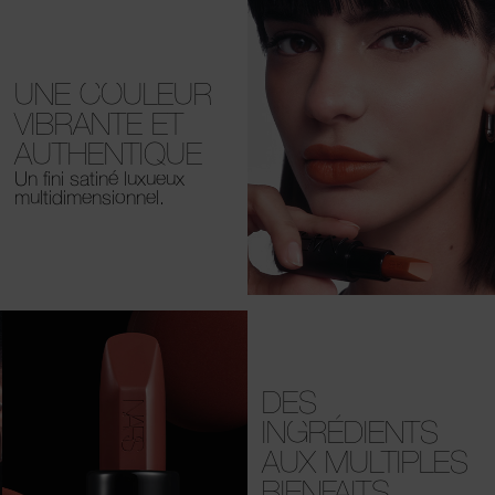
UNE COULEUR
VIBRANTE ET
AUTHENTIQUE
Un fini satiné luxueux
multidimensionnel.
DES
INGRÉDIENTS
AUX MULTIPLES
BIENFAITS