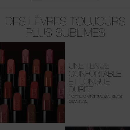
DES LÈVRES TOUJOURS
PLUS SUBLIMES
UNE TENUE
CONFORTABLE
ET LONGUE
DURÉE
Formule crémeuse, sans
bavures.