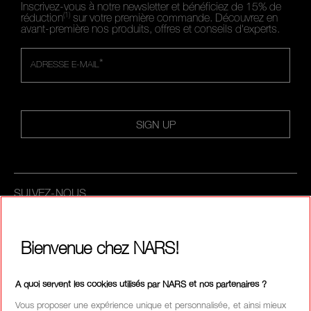
Inscrivez-vous à notre newsletter et bénéficiez de 15% de
(1)
réduction
sur votre première commande. Découvrez en
avant-première nos produits, offres et conseils d'experts.
*
ADRESSE E-MAIL
SIGN UP
SUIVEZ-NOUS
Bienvenue chez NARS!
APPELEZ-NOUS AU +33186765701
A quoi servent les cookies utilisés par NARS et nos partenaires ?
Vous proposer une expérience unique et personnalisée, et ainsi mieux