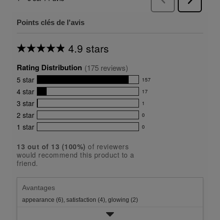
Points clés de l'avis
4.9 stars
Average
rating
Rating Distribution
for
(
175
 reviews)
this
5
star
157
product:
157
4.9
4
star
17
reviews
17
out
with
3
star
1
reviews
of
1
5
5
with
2
star
0
reviews
0
stars
star
4
with
1
star
0
reviews
0
rating.
star
3
with
reviews
rating.
star
13
 out of 
13
 (
100
%)
of reviewers
2
with
would recommend this product to a
rating.
star
1
friend.
rating.
star
rating.
Avantages
appearance (6),
satisfaction (4),
glowing (2)