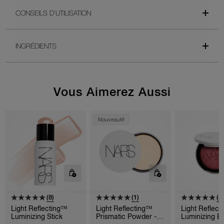
CONSEILS D'UTILISATION
INGRÉDIENTS
Vous Aimerez Aussi
Nouveauté
(8)
(1)
(4
Light Reflecting™
Light Reflecting™
Light Reflec
Luminizing Stick
Prismatic Powder -
Luminizing B