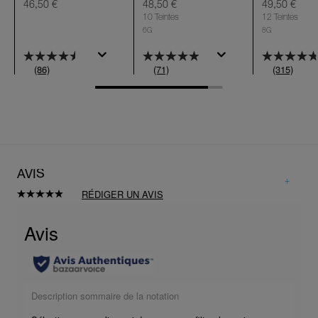
46,50 €
48,50 €
49,50 €
10 Teintes
12 Teintes
6G
8G
(86)
(71)
(315)
AVIS
RÉDIGER UN AVIS