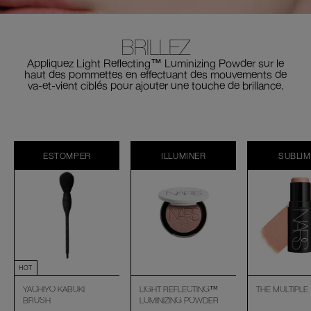
BRILLEZ
Appliquez Light Reflecting™ Luminizing Powder sur le
haut des pommettes en effectuant des mouvements de
va-et-vient ciblés pour ajouter une touche de brillance.
ESTOMPER
ILLUMINER
SUBLI
HOT
YACHIYO KABUKI
LIGHT REFLECTING™
THE MULTIPLE
BRUSH
LUMINIZING POWDER