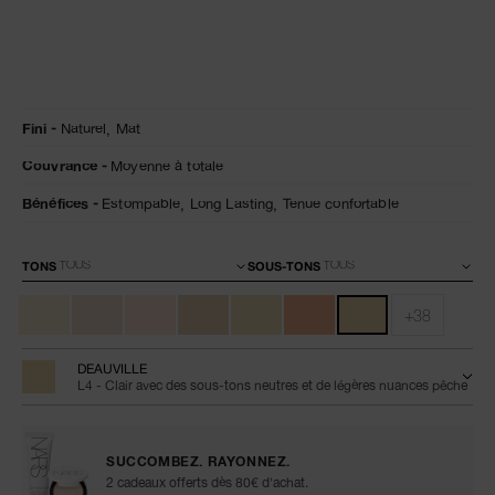
Détails
/fr/natural-
Numéro
Fini
Naturel,
Mat
matte-
de
longwear-
l’article
Couvrance
Moyenne à totale
foundation/0194251155845.html
0194251155845
Bénéfices
Estompable,
Long Lasting,
Tenue confortable
Variations
TONS
SOUS-TONS
+38
DEAUVILLE
L4 - Clair avec des sous-tons neutres et de légères nuances pêche
SUCCOMBEZ. RAYONNEZ.
2 cadeaux offerts dès 80€ d'achat.