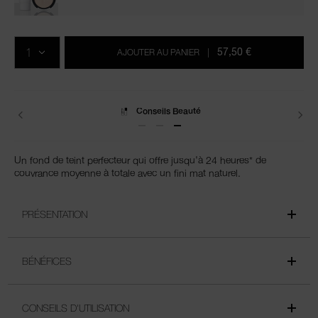
Ajouter
Actions
Promotions
aux
sur
QTÉ
options
les
57,50 €
AJOUTER AU PANIER
|
du
produits
panier
Livraisons
Un fond de teint perfecteur qui offre jusqu'à 24 heures* de
couvrance moyenne à totale avec un fini mat naturel.
PRÉSENTATION
BÉNÉFICES
CONSEILS D'UTILISATION