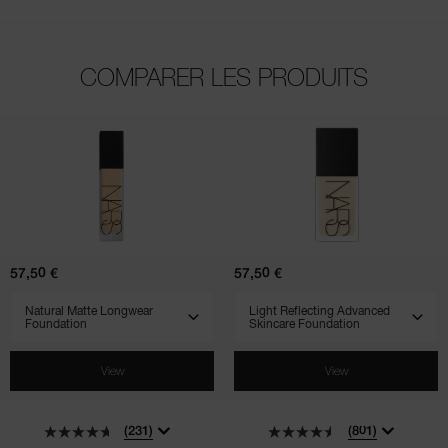
COMPARER LES PRODUITS
(231)
(801)
(510)
(900)
(707)
Natural
Light
Matte
Reflecting
Longwear
Advanced
Foundation
Skincare
Foundation
57,50 €
57,50 €
SELECT VARIANT
SELECT VARIANT
View
View
(231)
(801)