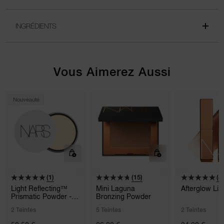
INGRÉDIENTS
Vous Aimerez Aussi
Nouveauté
(1)
(15)
(4)
Light Reflecting™
Mini Laguna
Afterglow Li
Prismatic Powder -
Bronzing Powder
Loose
2 Teintes
5 Teintes
2 Teintes