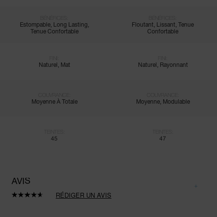
BÉNÉFICES:
BÉNÉFICES:
Estompable, Long Lasting,
Floutant, Lissant, Tenue
Tenue Confortable
Confortable
FINI:
FINI:
Naturel, Mat
Naturel, Rayonnant
COUVRANCE:
COUVRANCE:
Moyenne À Totale
Moyenne, Modulable
TEINTES:
TEINTES:
45
47
AVIS
RÉDIGER UN AVIS