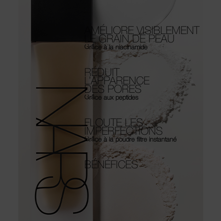
AMÉLIORE VISIBLEMENT
LE GRAIN DE PEAU
Grâce à la niacinamide
RÉDUIT
L’APPARENCE
DES PORES
Grâce aux peptides
FLOUTE LES
IMPERFECTIONS
Grâce à la poudre filtre instantané
BÉNÉFICES