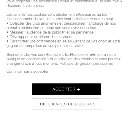
Vous proposer une expérience unique et personnalisée, et ainsi mieux
répondre à vos envies.
Certains de nos cookies sont strictement nécessaires au bon
SIGN UP
fonctionnement du site, les autres sont utilisés entre autres pour :
• Collecter des clics anonymes et personnaliser l’affichage de nos
produits en fonction de ceux que vous avez consultés.
• Mesurer l’audience de la publicité et sa pertinence
• Développer et améliorer des services.
• Paramétrer vos préférences en se souvenant de vos choix et ainsi
gagner du temps lors de vos prochaines visites.
SUIVEZ-NOUS
Bien entendu, vos données seront traitées conformément à notre
politique de confidentialité et d’utilisation des cookies et vous pourrez
changer d’avis à tout moment.
Politique de gestion des cookies
Continuer sans accepter
APPELEZ-NOUS AU +33186765701
ACCEPTER ➔
À PROPOS DE NARS
PREFERENCES DES COOKIES
MON NARS
AIDE ET FAQ