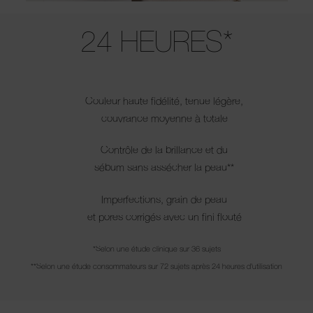
Use the arrow keys to move the slider left and right to see the before 
24 HEURES*
Couleur haute fidélité, tenue légère,
couvrance moyenne à totale
Contrôle de la brillance et du
sébum sans assécher la peau**
Imperfections, grain de peau
et pores corrigés avec un fini flouté
*Selon une étude clinique sur 36 sujets
**Selon une étude consommateurs sur 72 sujets après 24 heures d'utilisation