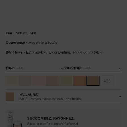
Détails
/fr/natural-
Numéro
Fini
Naturel,
Mat
matte-
de
longwear-
l’article
Couvrance
Moyenne à totale
foundation/0194251155890.html
0194251155890
Bénéfices
Estompable,
Long Lasting,
Tenue confortable
Variations
TONS
SOUS-TONS
+38
VALLAURIS
M1.5 - Moyen avec des sous-tons froids
SUCCOMBEZ. RAYONNEZ.
2 cadeaux offerts dès 80€ d'achat.