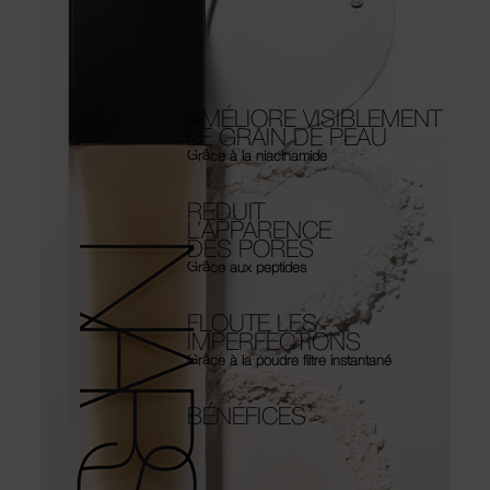
AMÉLIORE VISIBLEMENT
LE GRAIN DE PEAU
Grâce à la niacinamide
RÉDUIT
L’APPARENCE
DES PORES
Grâce aux peptides
FLOUTE LES
IMPERFECTIONS
Grâce à la poudre filtre instantané
BÉNÉFICES