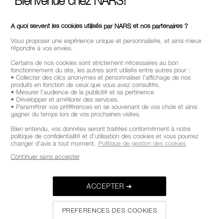
Bienvenue chez NARS!
AIDE ET FAQ
A quoi servent les cookies utilisés par NARS et nos partenaires ?
OÙ TROUVER LES PRODUITS NARS
Vous proposer une expérience unique et personnalisée, et ainsi mieux
répondre à vos envies.
CHOISISSEZ LE PAYS / LA REGION
Certains de nos cookies sont strictement nécessaires au bon
fonctionnement du site, les autres sont utilisés entre autres pour :
• Collecter des clics anonymes et personnaliser l’affichage de nos
produits en fonction de ceux que vous avez consultés.
• Mesurer l’audience de la publicité et sa pertinence
• Développer et améliorer des services.
• Paramétrer vos préférences en se souvenant de vos choix et ainsi
gagner du temps lors de vos prochaines visites.
Bien entendu, vos données seront traitées conformément à notre
politique de confidentialité et d’utilisation des cookies et vous pourrez
changer d’avis à tout moment.
Politique de gestion des cookies
Continuer sans accepter
ACCEPTER ➔
PREFERENCES DES COOKIES