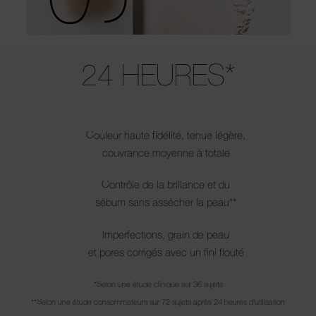
Use the arrow keys to move the slider left and right to see the before 
24 HEURES*
Couleur haute fidélité, tenue légère,
couvrance moyenne à totale
Contrôle de la brillance et du
sébum sans assécher la peau**
Imperfections, grain de peau
et pores corrigés avec un fini flouté
*Selon une étude clinique sur 36 sujets
**Selon une étude consommateurs sur 72 sujets après 24 heures d'utilisation