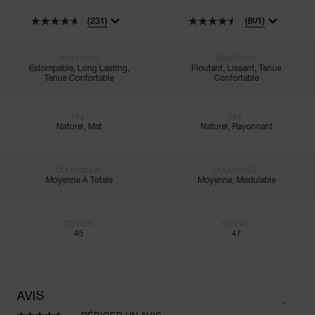
(231)
(801)
BÉNÉFICES:
BÉNÉFICES:
Estompable, Long Lasting,
Floutant, Lissant, Tenue
Tenue Confortable
Confortable
FINI:
FINI:
Naturel, Mat
Naturel, Rayonnant
COUVRANCE:
COUVRANCE:
Moyenne À Totale
Moyenne, Modulable
TEINTES:
TEINTES:
45
47
AVIS