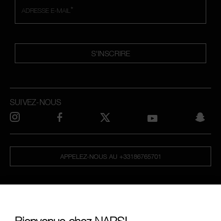
*
ADRESSE E-MAIL
S'INSCRIRE
SUIVEZ-NOUS
APPELEZ-NOUS AU +33186765701
À PROPOS DE NARS
MON NARS