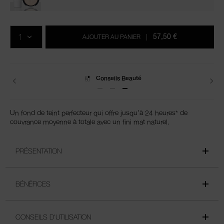
Ajouter
Actions
Promotions
aux
sur
QTÉ
options
les
57,50 €
AJOUTER AU PANIER
|
du
produits
panier
Livraisons
Un fond de teint perfecteur qui offre jusqu'à 24 heures* de
couvrance moyenne à totale avec un fini mat naturel.
PRÉSENTATION
BÉNÉFICES
CONSEILS D'UTILISATION