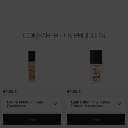
COMPARER LES PRODUITS
(231)
(801)
(509)
(900)
(707)
Natural
Light
Matte
Reflecting
Longwear
Advanced
Foundation
Skincare
Foundation
57,50 €
57,50 €
SELECT VARIANT
SELECT VARIANT
View
View