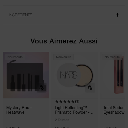
INGRÉDIENTS
Vous Aimerez Aussi
Nouveauté
Nouveauté
Nouveauté
(1)
Mystery Box –
Light Reflecting™
Total Seducti
Heatwave
Prismatic Powder -
Eyeshadow S
Loose
Duo
2 Teintes