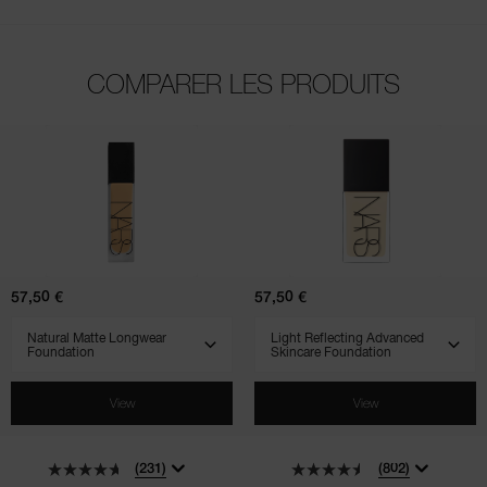
COMPARER LES PRODUITS
(231)
(802)
(510)
(900)
(707)
Natural
Light
Matte
Reflecting
Longwear
Advanced
Foundation
Skincare
Foundation
57,50 €
57,50 €
SELECT VARIANT
SELECT VARIANT
View
View
(231)
(802)