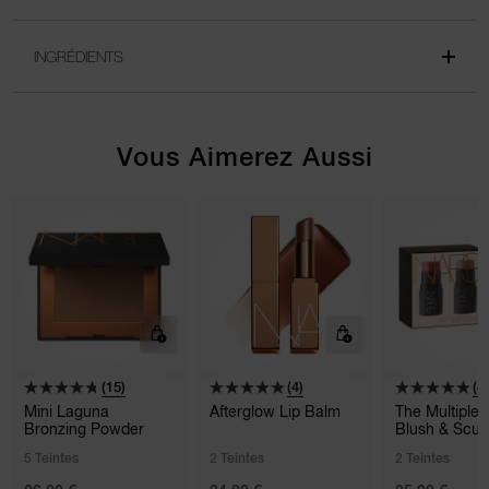
INGRÉDIENTS
Vous Aimerez Aussi
(15)
(4)
(4
Mini Laguna
Afterglow Lip Balm
The Multiple 
Bronzing Powder
Blush & Scul
5 Teintes
2 Teintes
2 Teintes