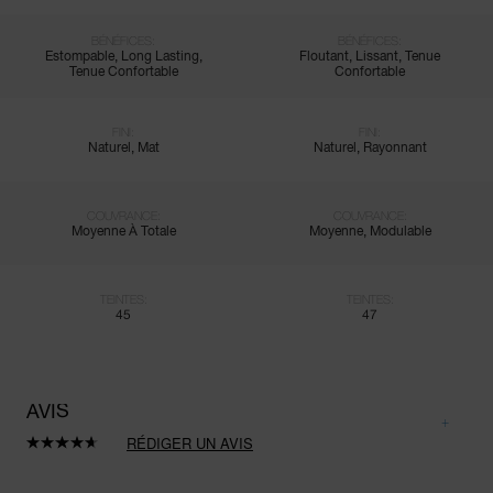
BÉNÉFICES:
BÉNÉFICES:
Estompable, Long Lasting,
Floutant, Lissant, Tenue
Tenue Confortable
Confortable
FINI:
FINI:
Naturel, Mat
Naturel, Rayonnant
COUVRANCE:
COUVRANCE:
Moyenne À Totale
Moyenne, Modulable
TEINTES:
TEINTES:
45
47
AVIS
RÉDIGER UN AVIS