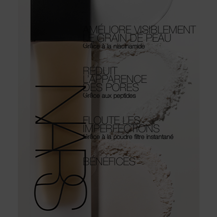
AMÉLIORE VISIBLEMENT
LE GRAIN DE PEAU
Grâce à la niacinamide
RÉDUIT
L’APPARENCE
DES PORES
Grâce aux peptides
FLOUTE LES
IMPERFECTIONS
Grâce à la poudre filtre instantané
BÉNÉFICES