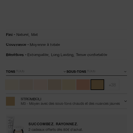
Détails
/fr/natural-
Numéro
Fini
Naturel,
Mat
matte-
de
longwear-
l’article
Couvrance
Moyenne à totale
foundation/0194251155937.html
0194251155937
Bénéfices
Estompable,
Long Lasting,
Tenue confortable
Variations
TONS
SOUS-TONS
+38
STROMBOLI
M3 - Moyen avec des sous-tons chauds et des nuances jaunes
SUCCOMBEZ. RAYONNEZ.
2 cadeaux offerts dès 80€ d'achat.