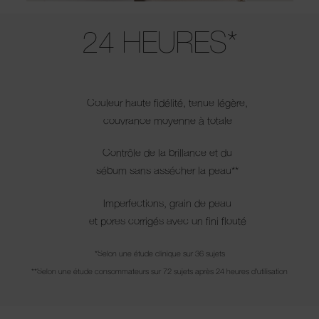
Use the arrow keys to move the slider left and right to see the before 
24 HEURES*
Couleur haute fidélité, tenue légère,
couvrance moyenne à totale
Contrôle de la brillance et du
sébum sans assécher la peau**
Imperfections, grain de peau
et pores corrigés avec un fini flouté
*Selon une étude clinique sur 36 sujets
**Selon une étude consommateurs sur 72 sujets après 24 heures d'utilisation