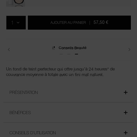
Ajouter
Actions
Promotions
aux
sur
QTÉ
options
les
57,50 €
AJOUTER AU PANIER
|
du
produits
panier
Livraisons
Un fond de teint perfecteur qui offre jusqu'à 24 heures* de
couvrance moyenne à totale avec un fini mat naturel.
PRÉSENTATION
BÉNÉFICES
CONSEILS D'UTILISATION