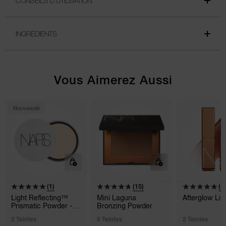
CONSEILS D'UTILISATION
INGRÉDIENTS
Vous Aimerez Aussi
Nouveauté
(1)
(15)
(4)
Light Reflecting™
Mini Laguna
Afterglow Li
Prismatic Powder -
Bronzing Powder
Loose
2 Teintes
5 Teintes
2 Teintes