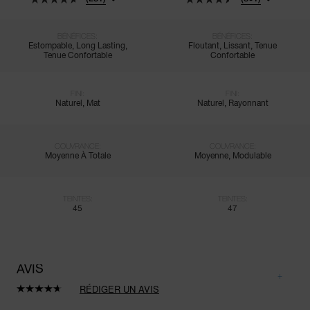
BÉNÉFICES:
BÉNÉFICES:
Estompable, Long Lasting,
Floutant, Lissant, Tenue
Tenue Confortable
Confortable
FINI:
FINI:
Naturel, Mat
Naturel, Rayonnant
COUVRANCE:
COUVRANCE:
Moyenne À Totale
Moyenne, Modulable
TEINTES:
TEINTES:
45
47
AVIS
RÉDIGER UN AVIS