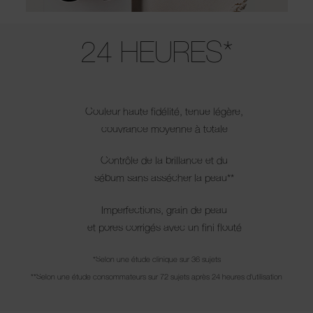
Use the arrow keys to move the slider left and right to see the before 
24 HEURES*
Couleur haute fidélité, tenue légère,
couvrance moyenne à totale
Contrôle de la brillance et du
sébum sans assécher la peau**
Imperfections, grain de peau
et pores corrigés avec un fini flouté
*Selon une étude clinique sur 36 sujets
**Selon une étude consommateurs sur 72 sujets après 24 heures d'utilisation