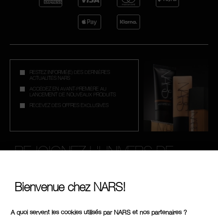
RESTEZ INFORMÉ(E) DES DERNIÈRES
ACTUALITÉS NARS
ACCÉDEZ EN AVANT-PREMIÈRE AU
LANCEMENT DE NOUVEAUX PRODUITS
RECEVEZ DES OFFRES EXCLUSIVES
REJOIGNEZ L'UNIVERS DE
NARS
Bienvenue chez NARS!
Inscrivez-vous à notre newsletter et bénéficiez de 15% de
(1)
réduction
sur votre première commande. Découvrez en
avant-première nos produits, offres et conseils d'experts.
A quoi servent les cookies utilisés par NARS et nos partenaires ?