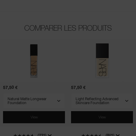
COMPARER LES PRODUITS
(231)
(801)
(510)
(900)
(707)
Natural
Light
Matte
Reflecting
Longwear
Advanced
Foundation
Skincare
Foundation
57,50 €
57,50 €
SELECT VARIANT
SELECT VARIANT
View
View
(231)
(801)