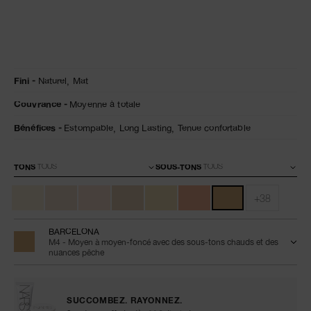
Détails
/fr/natural-
Numéro
Fini
Naturel,
Mat
matte-
de
longwear-
l’article
Couvrance
Moyenne à totale
foundation/0194251155975.html
0194251155975
Bénéfices
Estompable,
Long Lasting,
Tenue confortable
Variations
TONS
SOUS-TONS
+38
BARCELONA
M4 - Moyen à moyen-foncé avec des sous-tons chauds et des
nuances pêche
SUCCOMBEZ. RAYONNEZ.