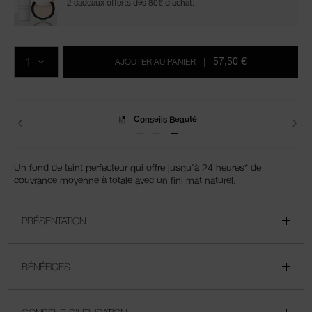
2 cadeaux offerts dès 80€ d'achat.
Ajouter
Actions
Promotions
aux
sur
QTÉ
options
les
57,50 €
AJOUTER AU PANIER
|
du
produits
panier
Livraisons
Un fond de teint perfecteur qui offre jusqu'à 24 heures* de
couvrance moyenne à totale avec un fini mat naturel.
PRÉSENTATION
BÉNÉFICES