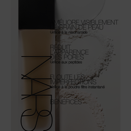
AMÉLIORE VISIBLEMENT
LE GRAIN DE PEAU
Grâce à la niacinamide
RÉDUIT
L’APPARENCE
DES PORES
Grâce aux peptides
FLOUTE LES
IMPERFECTIONS
Grâce à la poudre filtre instantané
BÉNÉFICES