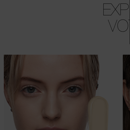
EXP
VO