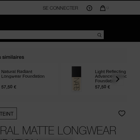
SE CONNECTER
LA
0
QUANTITÉ
D’ARTICLES
DANS
VOTRE
PANIER
EST
DE
s similaires
Natural Radiant
Light Reflecting
Longwear Foundation
Advanced Skincare
Foundation
57,50 €
57,50 €
TEINT
RAL MATTE LONGWEAR