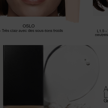
OSLO
- Très clair avec des sous-tons froids
L1.5 -
neutres
A
L
Gr