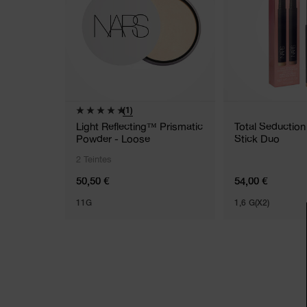
(1)
Light Reflecting™ Prismatic
Total Seductio
Powder - Loose
Stick Duo
2 Teintes
50,50 €
54,00 €
11G
1,6 G(X2)