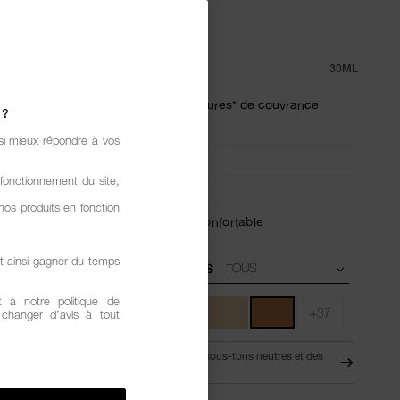
DATION
.7
(231)
RÉDIGER UN AVIS
 €
30ML
int perfecteur qui offre jusqu'à 24 heures* de couvrance
 ?
ale avec un fini mat naturel.
si mieux répondre à vos
l,
Mat
fonctionnement du site,
Moyenne à totale
nos produits en fonction
Estompable,
Long Lasting,
Tenue confortable
t ainsi gagner du temps
SOUS-TONS
 à notre politique de
+37
z changer d’avis à tout
MD5.25 - Moyen-foncé à foncé avec des sous-tons neutres et des
TH
nuances olive