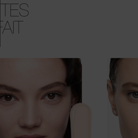
NTES
AIT