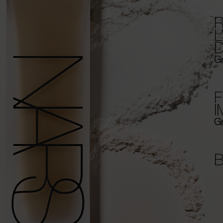
R
L
Gr
F
Gr