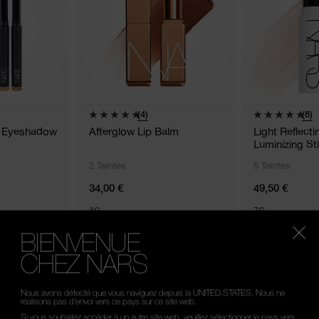
(4)
(8)
n Eyeshadow
Afterglow Lip Balm
Light Reflect
Luminizing St
2 Teintes
5 Teintes
34,00 €
49,50 €
3G
7G
BIENVENUE
CHEZ NARS
Nous avons détecté que vous naviguez depuis la UNITED.STATES. Nous ne
réalisons pas d’envoi vers ce pays sur ce site web.
Si vous souhaitez accéder à un autre site web, veuillez sélectionner le pays vers