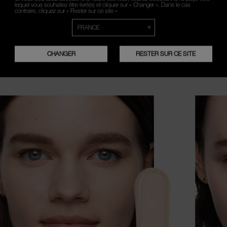
LORATEUR DE TEI
lequel vous souhaitez être livré(e) et cliquer sur « Changer ». Dans le cas
contraire, cliquez sur « Rester sur ce site »
TRE ACCORD PARF
CHANGER
RESTER SUR CE SITE
QUELLE EST VOTRE CARNATION ?