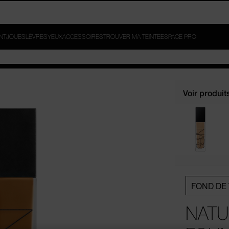
ROUVEZ-LA. GAGNEZ
INT
JOUES
LÈVRES
YEUX
ACCESSOIRES
TROUVER MA TEINTE
ESPACE PRO
Voir produit
FOND DE 
NATU