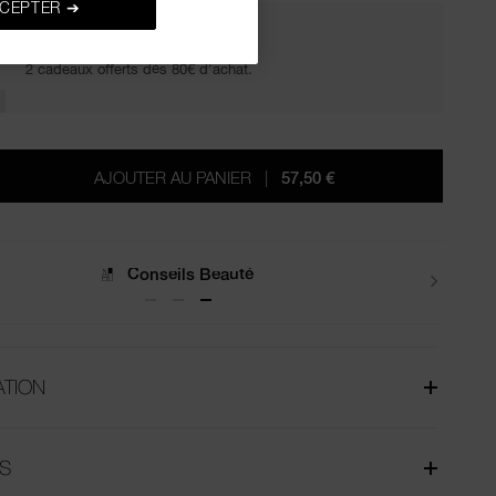
CEPTER ➔
SUCCOMBEZ. RAYONNEZ.
2 cadeaux offerts dès 80€ d'achat.
AJOUTER AU PANIER
|
57,50 €
Livraisons
ATION
S