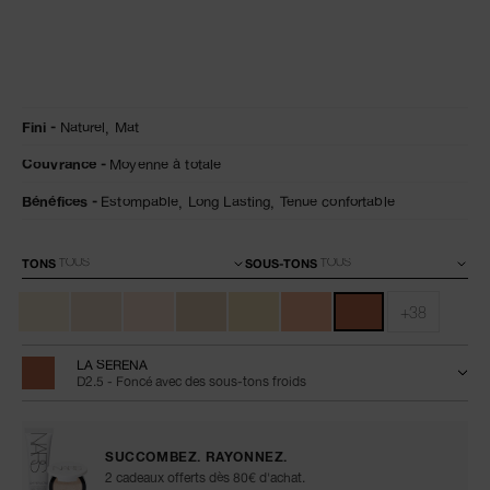
Détails
/fr/natural-
Numéro
Fini
Naturel,
Mat
matte-
de
longwear-
l’article
Couvrance
Moyenne à totale
foundation/0194251160030.html
0194251160030
Bénéfices
Estompable,
Long Lasting,
Tenue confortable
Variations
TONS
SOUS-TONS
+38
LA SERENA
D2.5 - Foncé avec des sous-tons froids
SUCCOMBEZ. RAYONNEZ.
2 cadeaux offerts dès 80€ d'achat.