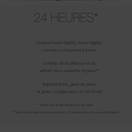
Use the arrow keys to move the slider left and right to see the before 
24 HEURES*
Couleur haute fidélité, tenue légère,
couvrance moyenne à totale
Contrôle de la brillance et du
sébum sans assécher la peau**
Imperfections, grain de peau
et pores corrigés avec un fini flouté
*Selon une étude clinique sur 36 sujets
**Selon une étude consommateurs sur 72 sujets après 24 heures d'utilisation