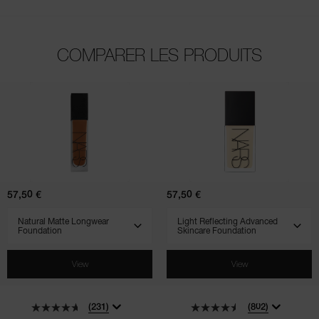
COMPARER LES PRODUITS
(231)
(802)
(510)
(900)
(707)
Natural
Light
Matte
Reflecting
Longwear
Advanced
Foundation
Skincare
Foundation
57,50 €
57,50 €
SELECT VARIANT
SELECT VARIANT
View
View
(231)
(802)