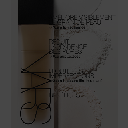
AMÉLIORE VISIBLEMENT
LE GRAIN DE PEAU
Grâce à la niacinamide
RÉDUIT
L’APPARENCE
DES PORES
Grâce aux peptides
FLOUTE LES
IMPERFECTIONS
Grâce à la poudre filtre instantané
BÉNÉFICES