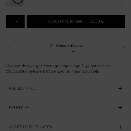
Ajouter
Actions
Promotions
aux
sur
QTÉ
options
les
57,50 €
AJOUTER AU PANIER
|
du
produits
panier
Livraisons
Un fond de teint perfecteur qui offre jusqu'à 24 heures* de
couvrance moyenne à totale avec un fini mat naturel.
PRÉSENTATION
BÉNÉFICES
CONSEILS D'UTILISATION