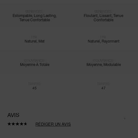
BÉNÉFICES:
BÉNÉFICES:
Estompable, Long Lasting,
Floutant, Lissant, Tenue
Tenue Confortable
Confortable
FINI:
FINI:
Naturel, Mat
Naturel, Rayonnant
COUVRANCE:
COUVRANCE:
Moyenne À Totale
Moyenne, Modulable
TEINTES:
TEINTES:
45
47
AVIS
RÉDIGER UN AVIS