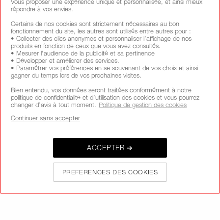
Vous proposer une expérience unique et personnalisée, et ainsi mieux
répondre à vos envies.
Certains de nos cookies sont strictement nécessaires au bon
SIGN UP
fonctionnement du site, les autres sont utilisés entre autres pour :
• Collecter des clics anonymes et personnaliser l’affichage de nos
produits en fonction de ceux que vous avez consultés.
• Mesurer l’audience de la publicité et sa pertinence
• Développer et améliorer des services.
• Paramétrer vos préférences en se souvenant de vos choix et ainsi
gagner du temps lors de vos prochaines visites.
SUIVEZ-NOUS
Bien entendu, vos données seront traitées conformément à notre
politique de confidentialité et d’utilisation des cookies et vous pourrez
changer d’avis à tout moment.
Politique de gestion des cookies
Continuer sans accepter
APPELEZ-NOUS AU +33186765701
ACCEPTER ➔
À PROPOS DE NARS
PREFERENCES DES COOKIES
MON NARS
AIDE ET FAQ