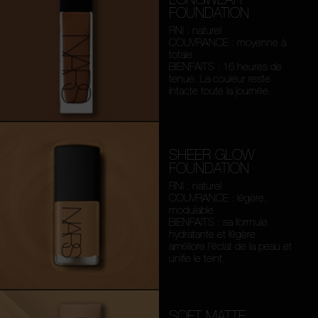
FOUNDATION
FINI : naturel
COUVRANCE : moyenne à
totale
BIENFAITS : 16 heures de
tenue. La couleur reste
intacte toute la journée.
SHEER GLOW
FOUNDATION
FINI : naturel
COUVRANCE : légère,
modulable
BIENFAITS : sa formule
hydratante et légère
améliore l’éclat de la peau et
unifie le teint.
SOFT MATTE