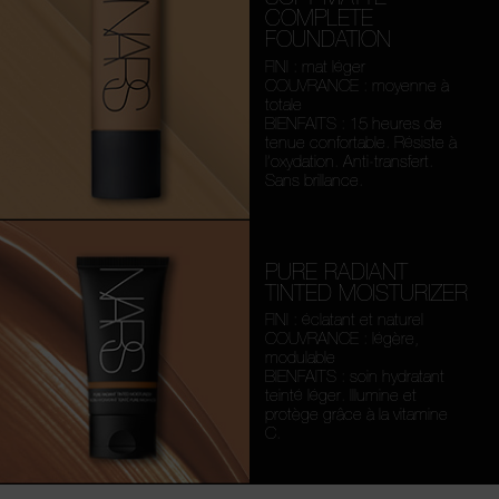
COMPLETE
FOUNDATION
FINI : mat léger
COUVRANCE : moyenne à
totale
BIENFAITS : 15 heures de
tenue confortable. Résiste à
l’oxydation. Anti-transfert.
Sans brillance.
PURE RADIANT
TINTED MOISTURIZER
FINI : éclatant et naturel
COUVRANCE : légère,
modulable
BIENFAITS : soin hydratant
teinté léger. Illumine et
protège grâce à la vitamine
C.