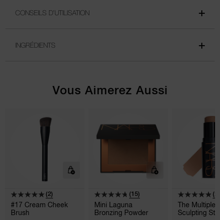
CONSEILS D’UTILISATION
INGRÉDIENTS
Vous Aimerez Aussi
(2)
(15)
(2
#17 Cream Cheek
Mini Laguna
The Multiple
Brush
Bronzing Powder
Sculpting Sti