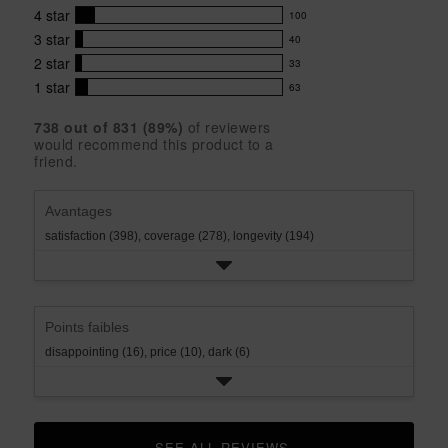
790
4.5
4
star
100
reviews
100
out
with
3
star
40
reviews
of
40
5
5
with
2
star
33
reviews
33
stars
star
4
with
1
star
63
reviews
63
rating.
star
3
with
reviews
rating.
star
738
 out of 
831
 (
89
%)
of reviewers
2
with
would recommend this product to a
rating.
star
1
friend.
rating.
star
rating.
Avantages
satisfaction (398),
coverage (278),
longevity (194)
Points faibles
disappointing (16),
price (10),
dark (6)
SEE ALL REVIEWS 