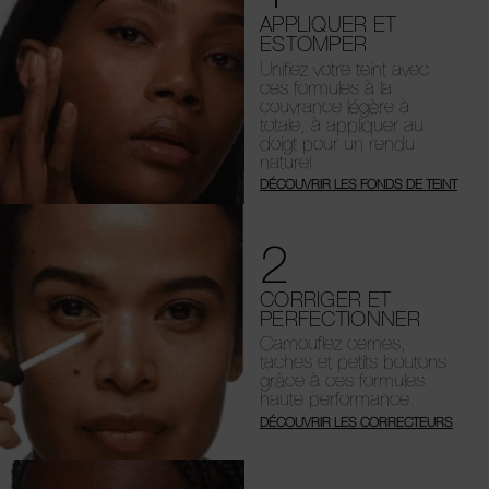
APPLIQUER ET
ESTOMPER
Unifiez votre teint avec
ces formules à la
couvrance légère à
totale, à appliquer au
doigt pour un rendu
naturel.
DÉCOUVRIR LES FONDS DE TEINT
2
CORRIGER ET
PERFECTIONNER
Camouflez cernes,
taches et petits boutons
grâce à ces formules
haute performance.
DÉCOUVRIR LES CORRECTEURS