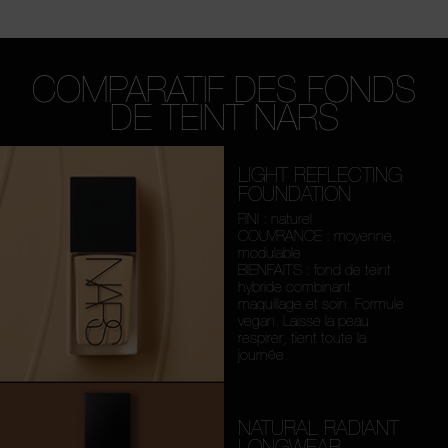
COMPARATIF DES FONDS
DE TEINT NARS
LIGHT REFLECTING
FOUNDATION
FINI : naturel
COUVRANCE : moyenne,
modulable
BIENFAITS : fond de teint
hybride combinant
maquillage et soin. Formule
vegan. Laisse la peau
respirer, tient toute la
journée.
NATURAL RADIANT
LONGWEAR