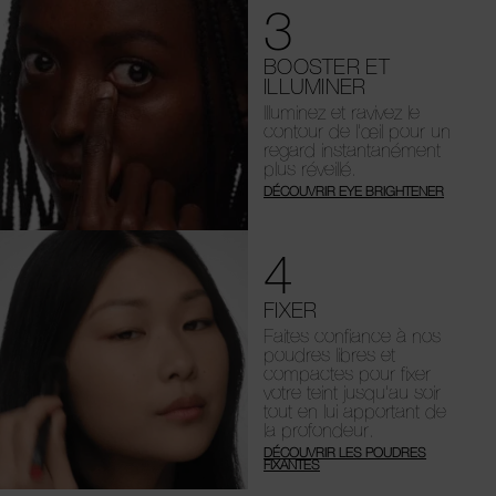
3
BOOSTER ET
ILLUMINER
Illuminez et ravivez le
contour de l’œil pour un
regard instantanément
plus réveillé.
DÉCOUVRIR EYE BRIGHTENER
4
FIXER
Faites confiance à nos
poudres libres et
compactes pour fixer
votre teint jusqu’au soir
tout en lui apportant de
la profondeur.
DÉCOUVRIR LES POUDRES
FIXANTES