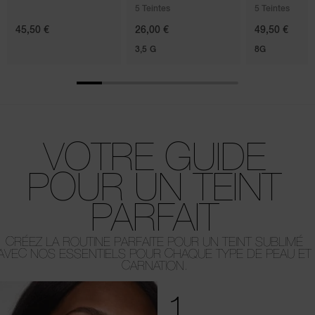
5 Teintes
5 Teintes
45,50 €
26,00 €
49,50 €
3,5 G
8G
VOTRE GUIDE
POUR UN TEINT
PARFAIT
CRÉEZ LA ROUTINE PARFAITE POUR UN TEINT SUBLIMÉ
AVEC NOS ESSENTIELS POUR CHAQUE TYPE DE PEAU ET
CARNATION.
1