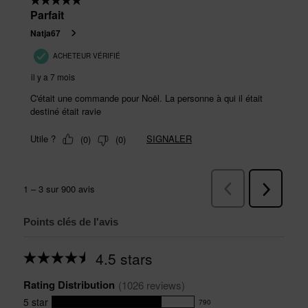
Points clés de l'avis
4.5 stars
Average
rating
Rating Distribution
for
(
1026
 reviews)
this
5
star
790
product: