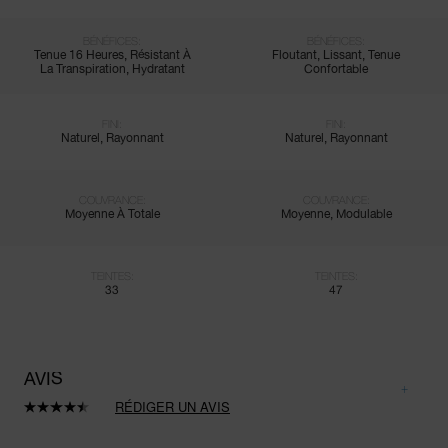
BÉNÉFICES:
BÉNÉFICES:
Tenue 16 Heures, Résistant À
Floutant, Lissant, Tenue
La Transpiration, Hydratant
Confortable
FINI:
FINI:
Naturel, Rayonnant
Naturel, Rayonnant
COUVRANCE:
COUVRANCE:
Moyenne À Totale
Moyenne, Modulable
TEINTES:
TEINTES:
33
47
AVIS
RÉDIGER UN AVIS