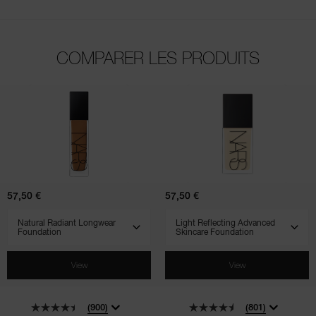
COMPARER LES PRODUITS
(900)
(801)
(510)
(707)
(231)
Natural
Light
Radiant
Reflecting
Longwear
Advanced
Foundation
Skincare
Foundation
57,50 €
57,50 €
SELECT VARIANT
SELECT VARIANT
View
View
(900)
(801)