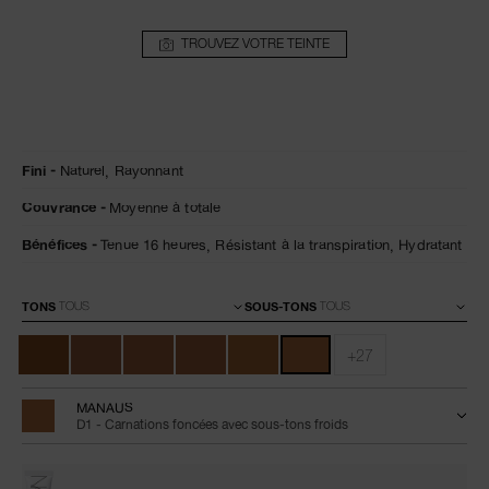
TROUVEZ VOTRE TEINTE
Détails
/fr/natural-
Numéro
Fini
Naturel,
Rayonnant
radiant-
de
longwear-
l’article
Couvrance
Moyenne à totale
foundation-
0607845066279
manaus/0607845066279.html
Bénéfices
Tenue 16 heures,
Résistant à la transpiration,
Hydratant
Variations
TONS
SOUS-TONS
+27
MANAUS
D1 - Carnations foncées avec sous-tons froids