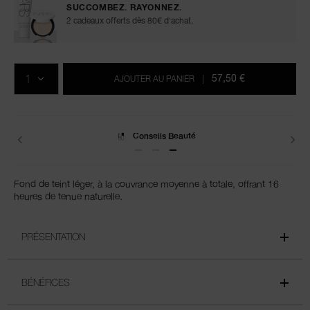
SUCCOMBEZ. RAYONNEZ.
2 cadeaux offerts dès 80€ d'achat.
Ajouter
Actions
Promotions
aux
sur
QTÉ
options
les
57,50 €
AJOUTER AU PANIER
|
du
produits
panier
Conseils Beauté
Fond de teint léger, à la couvrance moyenne à totale, offrant 16
heures de tenue naturelle.
PRÉSENTATION
BÉNÉFICES