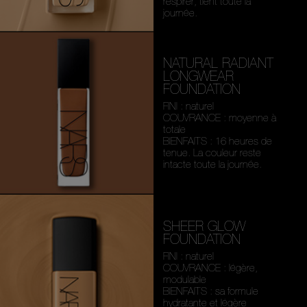
respirer, tient toute la
journée.
NATURAL RADIANT
LONGWEAR
FOUNDATION
FINI : naturel
COUVRANCE : moyenne à
totale
BIENFAITS : 16 heures de
tenue. La couleur reste
intacte toute la journée.
SHEER GLOW
FOUNDATION
FINI : naturel
COUVRANCE : légère,
modulable
BIENFAITS : sa formule
hydratante et légère