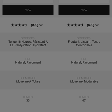
View
View
(900)
(802)
BÉNÉFICES:
BÉNÉFICES:
Tenue 16 Heures, Résistant À
Floutant, Lissant, Tenue
La Transpiration, Hydratant
Confortable
FINI:
FINI:
Naturel, Rayonnant
Naturel, Rayonnant
COUVRANCE:
COUVRANCE:
Moyenne À Totale
Moyenne, Modulable
TEINTES:
TEINTES:
33
47