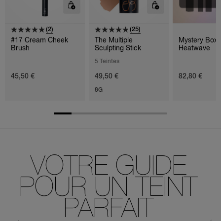
(2)
(25)
#17 Cream Cheek
The Multiple
Mystery Box 
Brush
Sculpting Stick
Heatwave
5 Teintes
45,50 €
49,50 €
82,80 €
8G
VOTRE GUIDE
POUR UN TEINT
PARFAIT