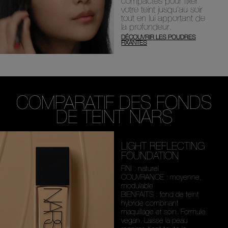
compactes pour fixer
votre teint jusqu’au soir
tout en lui apportant de
la profondeur.
DÉCOUVRIR LES POUDRES
FIXANTES
COMPARATIF DES FONDS
DE TEINT NARS
LIGHT REFLECTING
FOUNDATION
FINI : naturel
COUVRANCE : moyenne,
modulable
BIENFAITS : fond de teint
hybride combinant
maquillage et soin. Formule
vegan. Laisse la peau