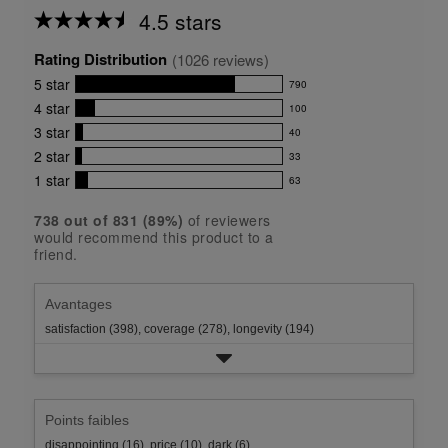
4.5 stars
Average
rating
Rating Distribution
for
(
1026
 reviews)
this
5
star
790
product:
790
4.5
4
star
100
reviews
100
out
with
3
star
40
reviews
of
40
5
5
with
2
star
33
reviews
33
stars
star
4
with
1
star
63
reviews
63
rating.
star
3
with
reviews
rating.
star
738
 out of 
831
 (
89
%)
of reviewers
2
with
would recommend this product to a
rating.
star
1
friend.
rating.
star
rating.
Avantages
satisfaction (398),
coverage (278),
longevity (194)
Points faibles
disappointing (16),
price (10),
dark (6)