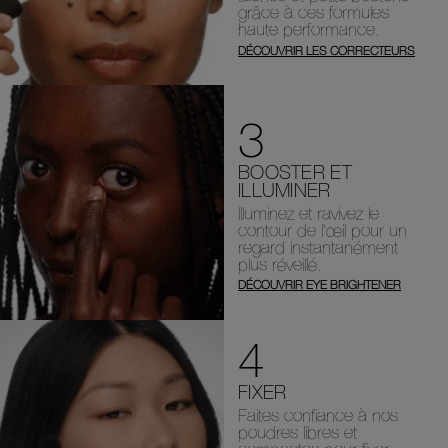
grâce à ces formules
haute performance.
DÉCOUVRIR LES CORRECTEURS
3
BOOSTER ET
ILLUMINER
Illuminez et ravivez le
contour de l’œil pour un
regard instantanément
plus réveillé.
DÉCOUVRIR EYE BRIGHTENER
4
FIXER
Faites confiance à nos
poudres libres et