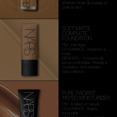
améliore l’éclat de la peau et
unifie le teint.
SOFT MATTE
COMPLETE
FOUNDATION
FINI : mat léger
COUVRANCE : moyenne à
totale
BIENFAITS : 15 heures de
tenue confortable. Résiste à
l’oxydation. Anti-transfert.
Sans brillance.
PURE RADIANT
TINTED MOISTURIZER
FINI : éclatant et naturel
COUVRANCE : légère,
modulable