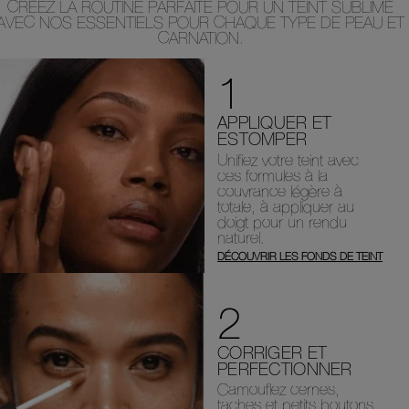
CRÉEZ LA ROUTINE PARFAITE POUR UN TEINT SUBLIMÉ
AVEC NOS ESSENTIELS POUR CHAQUE TYPE DE PEAU ET
CARNATION.
1
APPLIQUER ET
ESTOMPER
Unifiez votre teint avec
ces formules à la
couvrance légère à
totale, à appliquer au
doigt pour un rendu
naturel.
DÉCOUVRIR LES FONDS DE TEINT
2
CORRIGER ET
PERFECTIONNER
Camouflez cernes,
taches et petits boutons