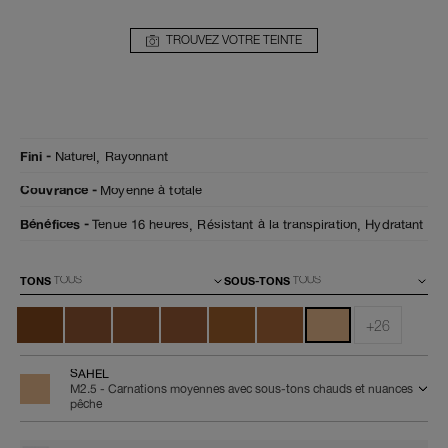
TROUVEZ VOTRE TEINTE
Détails
/fr/natural-
Numéro
Fini
Naturel,
Rayonnant
radiant-
de
longwear-
l’article
Couvrance
Moyenne à totale
foundation-
0607845066125
sahel/0607845066125.html
Bénéfices
Tenue 16 heures,
Résistant à la transpiration,
Hydratant
Variations
TONS
SOUS-TONS
+26
SAHEL
M2.5 - Carnations moyennes avec sous-tons chauds et nuances
pêche