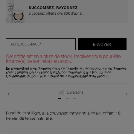
SUCCOMBEZ. RAYONNEZ.
2 cadeaux offerts dès 80€ d'achat.
Ajouter
Actions
Promotions
aux
sur
options
les
du
produits
*
ENVOYER
ADRESSE E-MAIL
panier
Cet article est en rupture de stock. Inscrivez-vous pour être
informé(e) de son retour en stock.
En soumettant mes données dans ce formulaire, j’accepte que mes données
soient traitées par Shiseido EMEA, conformément à la
Politique de
Confidentialité
, pour être informé de la disponibilité d’un produit.
Livraisons
Fond de teint léger, à la couvrance moyenne à totale, offrant 16
heures de tenue naturelle.