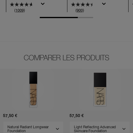
(1009)
(900)
COMPARER LES PRODUITS
(900)
(802)
(510)
(707)
(231)
Natural
Light
Radiant
Reflecting
Longwear
Advanced
Foundation
Skincare
Foundation
57,50 €
57,50 €
SELECT VARIANT
SELECT VARIANT