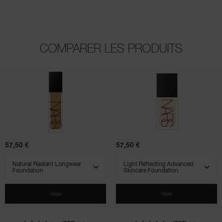
COMPARER LES PRODUITS
(900)
(802)
(510)
(707)
(231)
Natural
Light
Radiant
Reflecting
Longwear
Advanced
Foundation
Skincare
Foundation
57,50 €
57,50 €
SELECT VARIANT
SELECT VARIANT
View
View