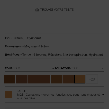
TROUVEZ VOTRE TEINTE
Détails
/fr/natural-
Numéro
Fini
Naturel,
Rayonnant
radiant-
de
longwear-
l’article
Couvrance
Moyenne à totale
foundation-
0607845066194
tahoe/0607845066194.html
Bénéfices
Tenue 16 heures,
Résistant à la transpiration,
Hydratant
Variations
TONS
SOUS-TONS
+26
TAHOE
MD2 - Carnations moyennes-foncées avec sous-tons chauds et
nuances olive