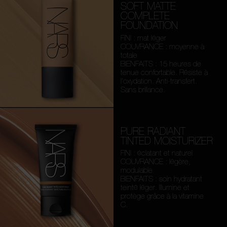
SOFT MATTE
COMPLETE
FOUNDATION
FINI : mat léger
COUVRANCE : moyenne à
totale
BIENFAITS : 15 heures de
tenue confortable. Résiste à
l’oxydation. Anti-transfert.
Sans brillance.
PURE RADIANT
TINTED MOISTURIZER
FINI : éclatant et naturel
COUVRANCE : légère,
modulable
BIENFAITS : soin hydratant
teinté léger. Illumine et
protège grâce à la vitamine
C.