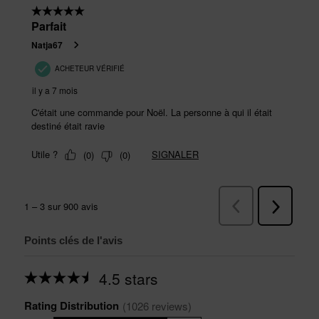
Points clés de l'avis
4.5 stars
Average
rating
Rating Distribution
for
(
1026
 reviews)
this