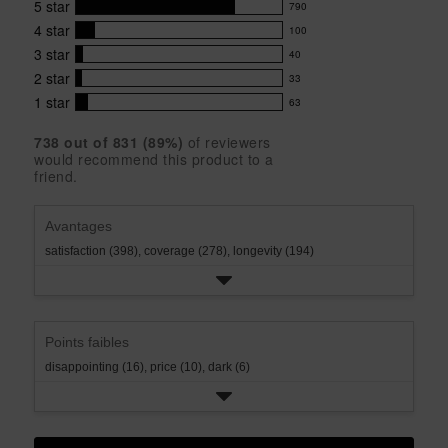
5
star
790
product:
790
4.5
4
star
100
reviews
100
out
with
3
star
40
reviews
of
40
5
5
with
2
star
33
reviews
33
stars
star
4
with
1
star
63
reviews
63
rating.
star
3
with
reviews
rating.
star
738
 out of 
831
 (
89
%)
of reviewers
2
with
would recommend this product to a
rating.
star
1
friend.
rating.
star
rating.
Avantages
satisfaction (398),
coverage (278),
longevity (194)
Points faibles
disappointing (16),
price (10),
dark (6)