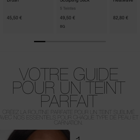
5 Teintes
45,50 €
49,50 €
82,80 €
8G
VOTRE GUIDE
POUR UN TEINT
PARFAIT
CRÉEZ LA ROUTINE PARFAITE POUR UN TEINT SUBLIMÉ
AVEC NOS ESSENTIELS POUR CHAQUE TYPE DE PEAU ET
CARNATION.