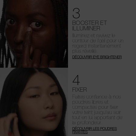
3
BOOSTER ET
ILLUMINER
Illuminez et ravivez le
contour de l’œil pour un
regard instantanément
plus réveillé.
DÉCOUVRIR EYE BRIGHTENER
4
FIXER
Faites confiance à nos
poudres libres et
compactes pour fixer
votre teint jusqu’au soir
tout en lui apportant de
la profondeur.
DÉCOUVRIR LES POUDRES
FIXANTES