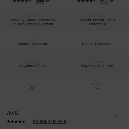
(900)
(802)
BÉNÉFICES:
BÉNÉFICES:
Tenue 16 Heures, Résistant À
Floutant, Lissant, Tenue
La Transpiration, Hydratant
Confortable
FINI:
FINI:
Naturel, Rayonnant
Naturel, Rayonnant
COUVRANCE:
COUVRANCE:
Moyenne À Totale
Moyenne, Modulable
TEINTES:
TEINTES:
33
47
AVIS
RÉDIGER UN AVIS