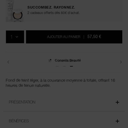
SUCCOMBEZ. RAYONNEZ.
2 cadeaux offerts dès 80€ d'achat.
Ajouter
Actions
Promotions
aux
sur
QTÉ
options
les
57,50 €
AJOUTER AU PANIER
|
du
produits
panier
Livraisons
Fond de teint léger, à la couvrance moyenne à totale, offrant 16
heures de tenue naturelle.
PRÉSENTATION
BÉNÉFICES