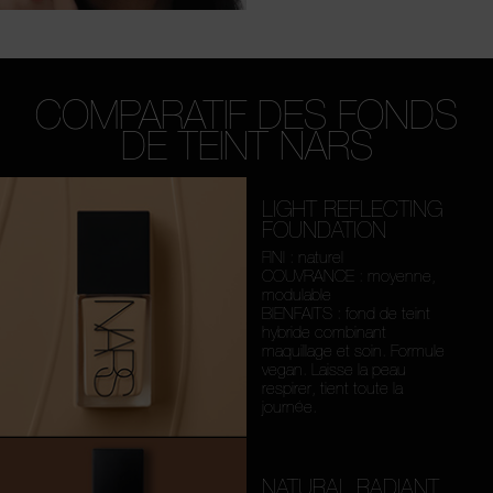
COMPARATIF DES FONDS
DE TEINT NARS
LIGHT REFLECTING
FOUNDATION
FINI : naturel
COUVRANCE : moyenne,
modulable
BIENFAITS : fond de teint
hybride combinant
maquillage et soin. Formule
vegan. Laisse la peau
respirer, tient toute la
journée.
NATURAL RADIANT