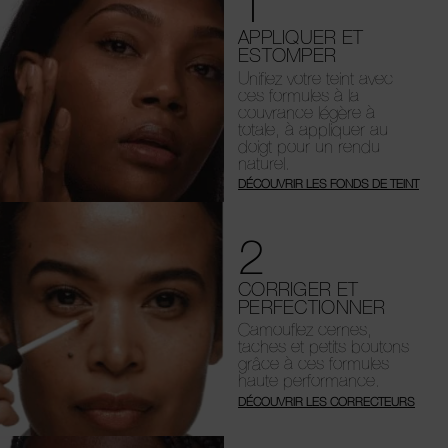
1
APPLIQUER ET
ESTOMPER
Unifiez votre teint avec
ces formules à la
couvrance légère à
totale, à appliquer au
doigt pour un rendu
naturel.
DÉCOUVRIR LES FONDS DE TEINT
2
CORRIGER ET
PERFECTIONNER
Camouflez cernes,
taches et petits boutons
grâce à ces formules
haute performance.
DÉCOUVRIR LES CORRECTEURS