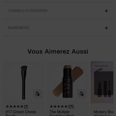
CONSEILS D’UTILISATION
INGRÉDIENTS
Vous Aimerez Aussi
Nouveauté
(2)
(25)
#17 Cream Cheek
The Multiple
Mystery Box 
Brush
Sculpting Stick
Heatwave