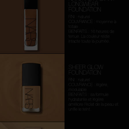
LONGWEAR
FOUNDATION
FINI : naturel
COUVRANCE : moyenne à
totale
BIENFAITS : 16 heures de
tenue. La couleur reste
intacte toute la journée.
SHEER GLOW
FOUNDATION
FINI : naturel
COUVRANCE : légère,
modulable
BIENFAITS : sa formule
hydratante et légère
améliore l’éclat de la peau et
unifie le teint.