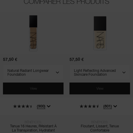
COMPARER LES PRODUITS
(900)
(801)
(510)
(707)
(231)
Natural
Light
Radiant
Reflecting
Longwear
Advanced
Foundation
Skincare
Foundation
57,50 €
57,50 €
SELECT VARIANT
SELECT VARIANT
View
View
(900)
(801)
BÉNÉFICES:
BÉNÉFICES:
Tenue 16 Heures, Résistant À
Floutant, Lissant, Tenue
La Transpiration, Hydratant
Confortable