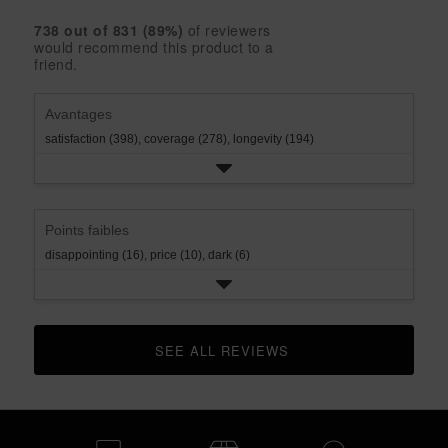
rating.
star
3
with
reviews
rating.
star
738
 out of 
831
 (
89
%)
of reviewers
2
with
would recommend this product to a
rating.
star
1
friend.
rating.
star
rating.
Avantages
satisfaction (398),
coverage (278),
longevity (194)
Points faibles
disappointing (16),
price (10),
dark (6)
SEE ALL REVIEWS 
CLICK TO GO TO ALL REVIEWS