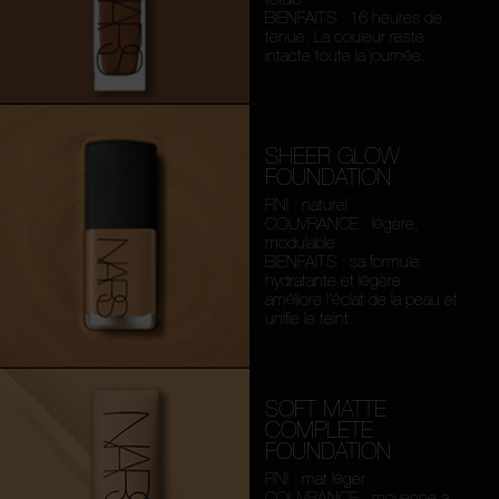
BIENFAITS : 16 heures de
tenue. La couleur reste
intacte toute la journée.
SHEER GLOW
FOUNDATION
FINI : naturel
COUVRANCE : légère,
modulable
BIENFAITS : sa formule
hydratante et légère
améliore l’éclat de la peau et
unifie le teint.
SOFT MATTE
COMPLETE
FOUNDATION
FINI : mat léger
COUVRANCE : moyenne à