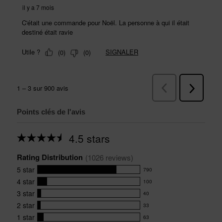
Points clés de l'avis
4.5 stars
Average
rating
Rating Distribution
for
(
1026
 reviews)
this
5
star
790
product:
790
4.5
4
star
100
reviews
100
out
with
3
star
40
reviews
of
40
5
5
with
2
star
33
reviews
33
stars
star
4
with
1
star
63
reviews
63