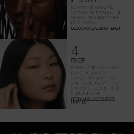
ILLUMINER
Illuminez et ravivez le
contour de l’œil pour un
regard instantanément
plus réveillé.
DÉCOUVRIR EYE BRIGHTENER
4
FIXER
Faites confiance à nos
poudres libres et
compactes pour fixer
votre teint jusqu’au soir
tout en lui apportant de
la profondeur.
DÉCOUVRIR LES POUDRES
FIXANTES