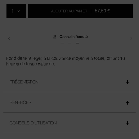
Ajouter
Actions
Promotions
aux
sur
QTÉ
options
les
57,50 €
AJOUTER AU PANIER
|
du
produits
panier
Livraisons
Fond de teint léger, à la couvrance moyenne à totale, offrant 16
heures de tenue naturelle.
PRÉSENTATION
BÉNÉFICES
CONSEILS D’UTILISATION