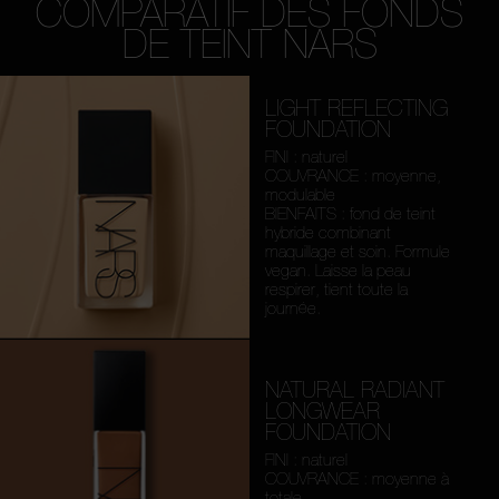
COMPARATIF DES FONDS
DE TEINT NARS
LIGHT REFLECTING
FOUNDATION
FINI : naturel
COUVRANCE : moyenne,
modulable
BIENFAITS : fond de teint
hybride combinant
maquillage et soin. Formule
vegan. Laisse la peau
respirer, tient toute la
journée.
NATURAL RADIANT
LONGWEAR
FOUNDATION
FINI : naturel
COUVRANCE : moyenne à
totale