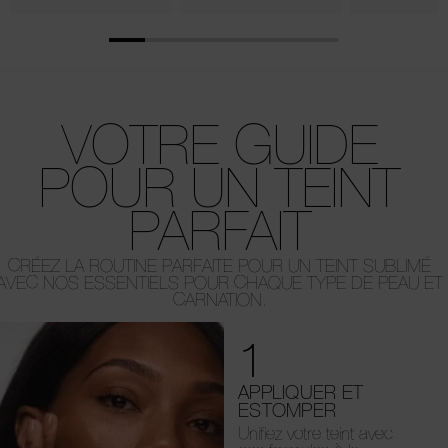
VOTRE GUIDE
POUR UN TEINT
PARFAIT
CRÉEZ LA ROUTINE PARFAITE POUR UN TEINT SUBLIMÉ
AVEC NOS ESSENTIELS POUR CHAQUE TYPE DE PEAU ET
CARNATION.
1
APPLIQUER ET
ESTOMPER
Unifiez votre teint avec