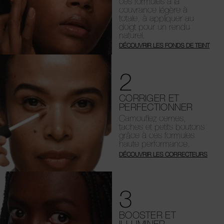
ces formules à la
couvrance légère à
totale, à appliquer au
doigt pour un rendu
naturel.
DÉCOUVRIR LES FONDS DE TEINT
2
CORRIGER ET
PERFECTIONNER
Camouflez cernes,
taches et petits boutons
grâce à ces formules
haute performance.
DÉCOUVRIR LES CORRECTEURS
3
BOOSTER ET