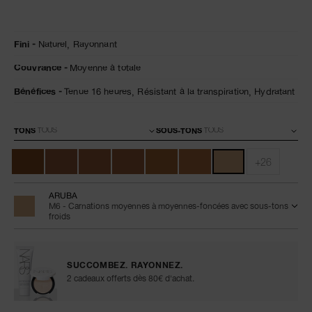
Détails
/fr/natural-
Numéro
Fini
Naturel,
Rayonnant
radiant-
de
longwear-
l’article
Couvrance
Moyenne à totale
foundation-
0607845066170
aruba/0607845066170.html
Bénéfices
Tenue 16 heures,
Résistant à la transpiration,
Hydratant
Variations
TONS
SOUS-TONS
+26
ARUBA
M6 - Carnations moyennes à moyennes-foncées avec sous-tons
froids
SUCCOMBEZ. RAYONNEZ.
2 cadeaux offerts dès 80€ d'achat.