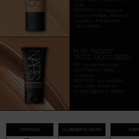
totale
BIENFAITS : 15 heures de
tenue confortable. Résiste à
l’oxydation. Anti-transfert.
Sans brillance.
PURE RADIANT
TINTED MOISTURIZER
FINI : éclatant et naturel
COUVRANCE : légère,
modulable
BIENFAITS : soin hydratant
teinté léger. Illumine et
protège grâce à la vitamine
C.
CORRIGER
ILLUMINER & LISSER
FIXE