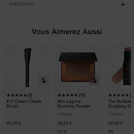
INGRÉDIENTS
Vous Aimerez Aussi
(2)
(15)
(2
#17 Cream Cheek
Mini Laguna
The Multiple
Brush
Bronzing Powder
Sculpting Sti
5 Teintes
5 Teintes
45,50 €
26,00 €
49,50 €
3,5 G
8G