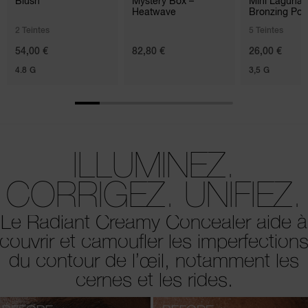
Blush
Mystery Box –
Mini Laguna
Heatwave
Bronzing Po
2 Teintes
5 Teintes
54,00 €
82,80 €
26,00 €
4.8 G
3,5 G
ILLUMINEZ.
CORRIGEZ. UNIFIEZ.
Le Radiant Creamy Concealer aide à
couvrir et camoufler les imperfection
du contour de l’œil, notamment les
cernes et les rides.