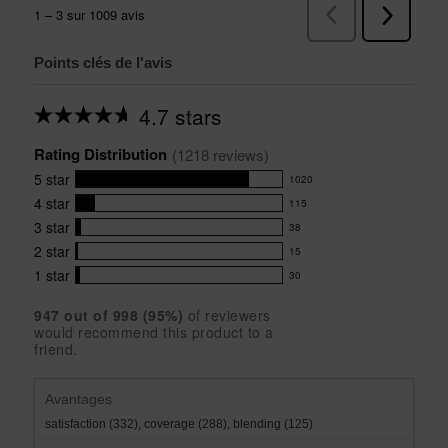
Points clés de l'avis
4.7 stars
Average
rating
Rating Distribution
for
(
1218
 reviews)
this
5
star
1020
product:
1020
4.7
4
star
115
reviews
115
out
with
3
star
38
reviews
of
38
5
5
with
2
star
15
reviews
15
stars
star
4
with
1
star
30
reviews
30
rating.
star
3
with
reviews
rating.
star
947
 out of 
998
 (
95
%)
of reviewers
2
with
would recommend this product to a
rating.
star
1
friend.
rating.
star
rating.
Avantages
satisfaction (332),
coverage (288),
blending (125)