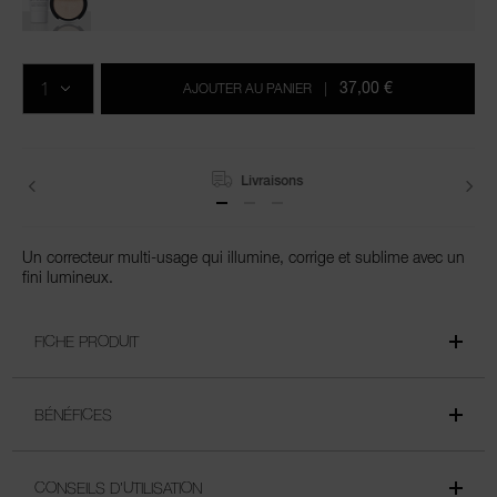
Ajouter
Actions
Promotions
aux
sur
QTÉ
options
les
37,00 €
AJOUTER AU PANIER
|
du
produits
panier
Livraisons
Un correcteur multi-usage qui illumine, corrige et sublime avec un
fini lumineux.
FICHE PRODUIT
BÉNÉFICES
CONSEILS D’UTILISATION