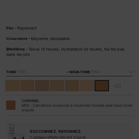
Détails
/fr/radiant-
Numéro
Fini
Rayonnant
creamy-
de
concealer-
l’article
Couvrance
Moyenne,
Modulable
caramel/0607845012375.html
0607845012375
Bénéfices
Tenue 16 heures,
Hydratation 24 heures,
Ne file pas
dans les plis
Variations
TONS
SOUS-TONS
+23
CARAMEL
MD2 - Carnations moyennes à moyennes-foncées avec sous-tons
chauds
SUCCOMBEZ. RAYONNEZ.
2 cadeaux offerts dès 80€ d'achat.