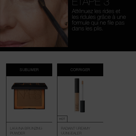
ÉTAPE 3
Atténuez les rides et
les ridules grâce à une
formule qui ne file pas
dans les plis.
SUBLIMER
CORRIGER
HOT
LAGUNA BRONZING
RADIANT CREAMY
POWDER
CONCEALER