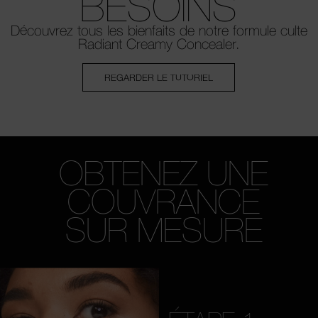
BESOINS
Découvrez tous les bienfaits de
notre formule culte
Radiant Creamy Concealer.
REGARDER LE TUTORIEL
OBTENEZ UNE
COUVRANCE
SUR MESURE