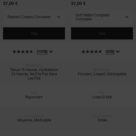
37,00 €
37,00 €
SELECT VARIANT
SELECT VARIANT
View
View
(1009)
(539)
BÉNÉFICES:
Tenue 16 Heures, Hydratation
BÉNÉFICES:
24 Heures, Ne File Pas Dans
Floutant, Lissant, Estompable
Les Plis
FINI:
FINI:
Rayonnant
Lisse Et Mat
COUVRANCE:
COUVRANCE:
Moyenne, Modulable
Totale