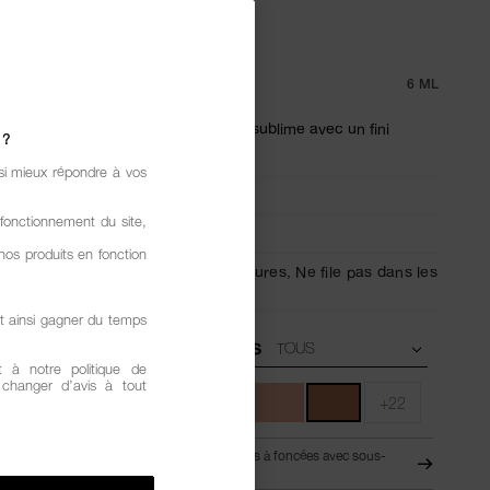
CEALER
.7
(1009)
RÉDIGER UN AVIS
 €
6 ML
 multi-usage qui illumine, corrige et sublime avec un fini
 ?
si mieux répondre à vos
ant
fonctionnement du site,
Moyenne,
Modulable
nos produits en fonction
Tenue 16 heures,
Hydratation 24 heures,
Ne file pas dans les
t ainsi gagner du temps
SOUS-TONS
 à notre politique de
z changer d’avis à tout
+22
MD4 - Carnations moyennes-foncées à foncées avec sous-
ELNUT
tons froids