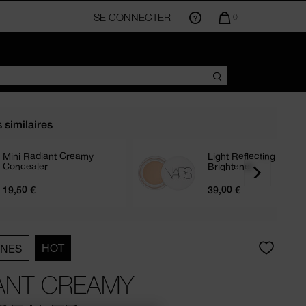
SE CONNECTER
LA
0
QUANTITÉ
D’ARTICLES
DANS
VOTRE
PANIER
EST
DE
s similaires
Mini Radiant Creamy
Light Reflecting Eye
Concealer
Brightener
19,50 €
39,00 €
HOT
RNES
ANT CREAMY