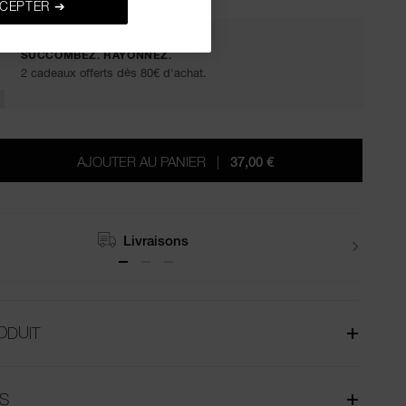
CEPTER ➔
SUCCOMBEZ. RAYONNEZ.
2 cadeaux offerts dès 80€ d'achat.
AJOUTER AU PANIER
|
37,00 €
Retours
ODUIT
S