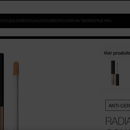
ROUVEZ-LA. GAGNEZ
INT
JOUES
LÈVRES
YEUX
ACCESSOIRES
TROUVER MA TEINTE
ESPACE PRO
Voir produit
ANTI-CE
RADI