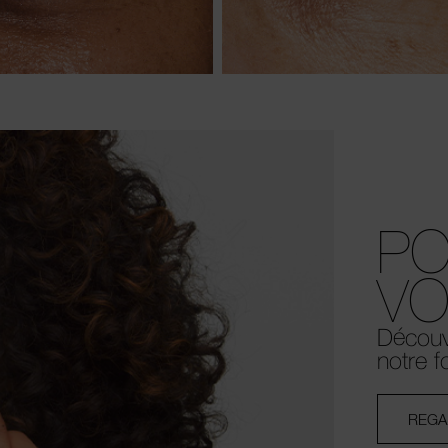
PO
VO
Découvr
notre 
REGA