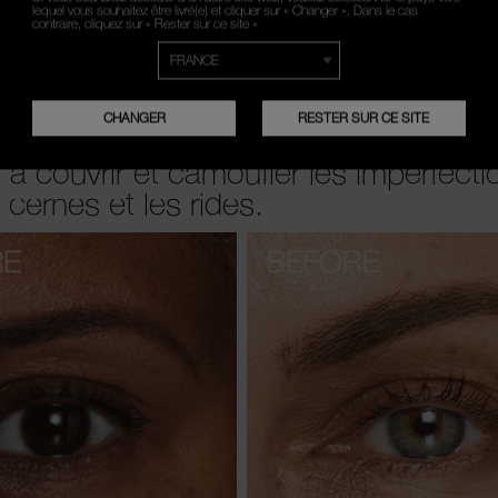
lequel vous souhaitez être livré(e) et cliquer sur « Changer ». Dans le cas
contraire, cliquez sur « Rester sur ce site »
Z. UNIFIEZ.
CHANGER
RESTER SUR CE SITE
 couvrir et camoufler les imperfecti
cernes et les rides.