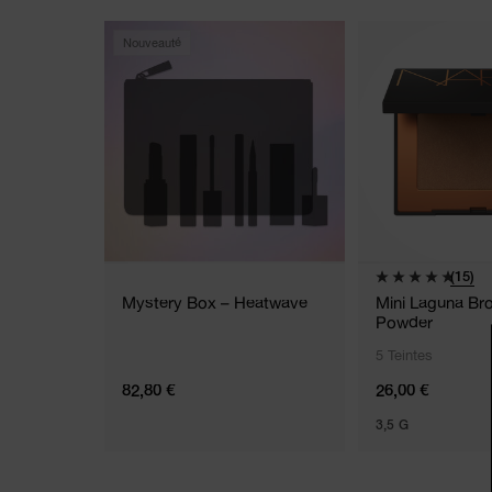
Nouveauté
(15)
Mystery Box – Heatwave
Mini Laguna Br
Powder
5 Teintes
82,80 €
26,00 €
3,5 G