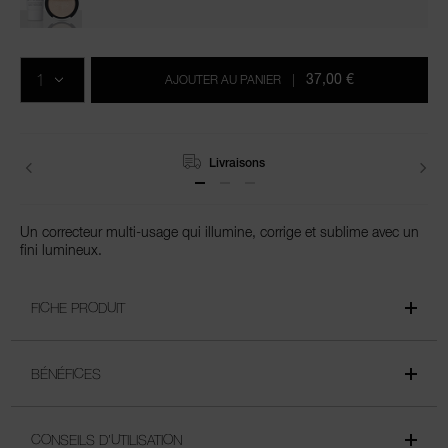
Ajouter
Actions
Promotions
aux
sur
QTÉ
options
les
37,00 €
AJOUTER AU PANIER
|
du
produits
panier
Livraisons
Un correcteur multi-usage qui illumine, corrige et sublime avec un
fini lumineux.
FICHE PRODUIT
BÉNÉFICES
CONSEILS D’UTILISATION