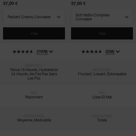
37,00 €
37,00 €
SELECT VARIANT
SELECT VARIANT
View
View
(1009)
(538)
BÉNÉFICES:
Tenue 16 Heures, Hydratation
BÉNÉFICES:
24 Heures, Ne File Pas Dans
Floutant, Lissant, Estompable
Les Plis
FINI:
FINI:
Rayonnant
Lisse Et Mat
COUVRANCE:
COUVRANCE:
Moyenne, Modulable
Totale