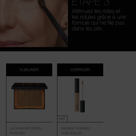
ÉTAPE 3
Atténuez les rides et
les ridules grâce à une
formule qui ne file pas
dans les plis.
SUBLIMER
CORRIGER
HOT
LAGUNA BRONZING
RADIANT CREAMY
POWDER
CONCEALER