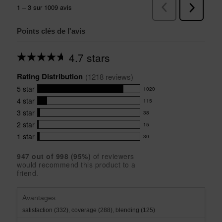
Points clés de l'avis
4.7 stars
Average
rating
Rating Distribution
for
(
1218
 reviews)
this
5
star
1020
product:
1020
4.7
4
star
115
reviews
115
out
with
3
star
38
reviews
of
38
5
5
with
2
star
15
reviews
15
stars
star
4
with
1
star
30
reviews
30
rating.
star
3
with
reviews
rating.
star
947
 out of 
998
 (
95
%)
of reviewers
2
with
would recommend this product to a
rating.
star
1
friend.
rating.
star
rating.
Avantages
satisfaction (332),
coverage (288),
blending (125)