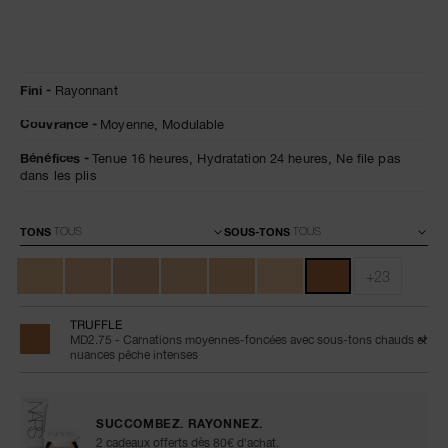
Détails
/fr/radiant-
Numéro
Fini
Rayonnant
creamy-
de
concealer-
l’article
Couvrance
Moyenne,
Modulable
truffle/0607845012306.html
0607845012306
Bénéfices
Tenue 16 heures,
Hydratation 24 heures,
Ne file pas
dans les plis
Variations
TONS
SOUS-TONS
+23
TRUFFLE
MD2.75 - Carnations moyennes-foncées avec sous-tons chauds et
nuances pêche intenses
SUCCOMBEZ. RAYONNEZ.
2 cadeaux offerts dès 80€ d'achat.