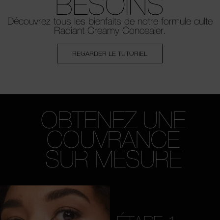
BESOINS
Découvrez tous les bienfaits de
notre formule culte
Radiant Creamy Concealer.
REGARDER LE TUTORIEL
OBTENEZ UNE
COUVRANCE
SUR MESURE