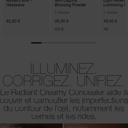
Mystery Box –
Mini Laguna
Light Reflec
Heatwave
Bronzing Powder
Luminizing St
5 Teintes
5 Teintes
82,80 €
26,00 €
49,50 €
3,5 G
7G
ILLUMINEZ.
CORRIGEZ. UNIFIEZ.
Le Radiant Creamy Concealer aide à
couvrir et camoufler les imperfection
du contour de l’œil, notamment les
cernes et les rides.