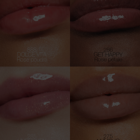
888
286
DOLCE VITA
GET HAPPY
Rose poudré
Rose pétale
285
275