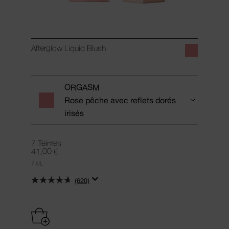
Afterglow Liquid Blush
ORGASM
Rose pêche avec reflets dorés
irisés
7 Teintes
41,00 €
7 ML
(620)