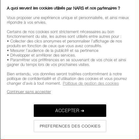
A quoi servent les cookies utilisés par NARS et nos partenaires ?
Vous proposer une expérience unique et personnalisée, et ainsi mieux
répondre à vos envies.
Certains de nos cookies sont strictement nécessaires au bon
fonctionnement du site, les autres sont utilisés entre autres pour :
• Collecter des clics anonymes et personnaliser l’affichage de nos
produits en fonction de ceux que vous avez consultés.
• Mesurer l’audience de la publicité et sa pertinence
• Développer et améliorer des services.
• Paramétrer vos préférences en se souvenant de vos choix et ainsi
gagner du temps lors de vos prochaines visites.
Bien entendu, vos données seront traitées conformément à notre
politique de confidentialité et d’utilisation des cookies et vous pourrez
changer d’avis à tout moment.
Politique de gestion des cookies
Continuer sans accepter
ACCEPTER ➔
PREFERENCES DES COOKIES