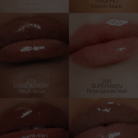
UNBROKEN
NYMPHO
Mauve irisé
Marron taupe
278
295
MAKE A MOVE
SUPERVIXEN
Beige fauve
Rose bronze irisé