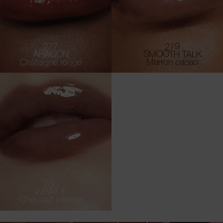
277
279
ARAGÓN
SMOOTH TALK
Châtaigne rouge
Marron cacao
280
WHAT IF
Chocolat intense