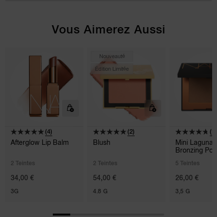
Vous Aimerez Aussi
Nouveauté
Édition Limitée
(4)
(2)
(1
Afterglow Lip Balm
Blush
Mini Laguna
Bronzing Po
2 Teintes
2 Teintes
5 Teintes
34,00 €
54,00 €
26,00 €
3G
4.8 G
3,5 G