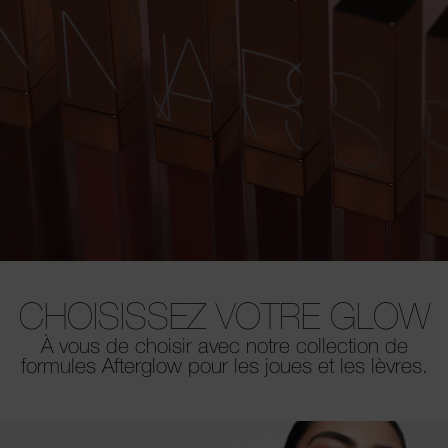
CHOISISSEZ VOTRE GLOW
À vous de choisir avec notre collection de
formules Afterglow pour les joues et les lèvres.