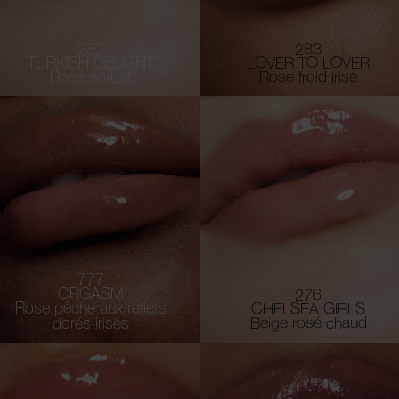
282
283
TURKISH DELIGHT
LOVER TO LOVER
Rose sorbet
Rose froid irisé
777
ORGASM
276
Rose pêche aux reflets
CHELSEA GIRLS
dorés irisés
Beige rosé chaud