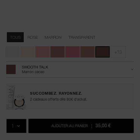
Détails
/fr/afterglow-
Numéro
lip-
de
Variations
shine/0194251159157.html
l’article
TOUS
ROSE
MARRON
TRANSPARENT
0194251159157
+13
SMOOTH TALK
Marron cacao
SUCCOMBEZ. RAYONNEZ.
2 cadeaux offerts dès 80€ d'achat.
Ajouter
Actions
Promotions
aux
sur
QTÉ
options
les
35,00 €
AJOUTER AU PANIER
|
du
produits
panier