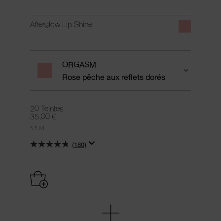
Afterglow Lip Shine
ORGASM
Rose pêche aux reflets dorés
20 Teintes
35,00 €
5,5 ML
(180)