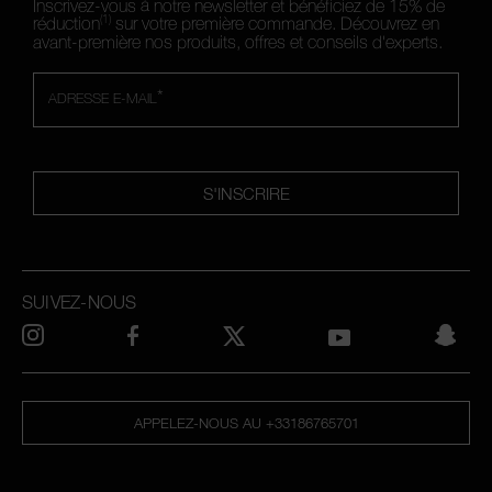
Inscrivez-vous à notre newsletter et bénéficiez de 15% de
(1)
réduction
sur votre première commande. Découvrez en
avant-première nos produits, offres et conseils d'experts.
*
ADRESSE E-MAIL
S'INSCRIRE
SUIVEZ-NOUS
APPELEZ-NOUS AU +33186765701