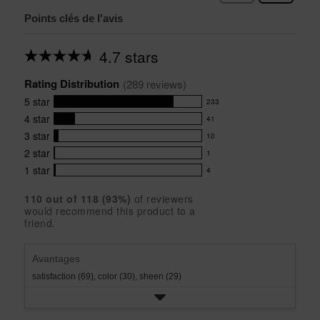
Points clés de l'avis
4.7 stars
Average
rating
Rating Distribution
for
(
289
 reviews)
this
5
star
233
product:
233
4.7
4
star
41
reviews
41
out
with
3
star
10
reviews
of
10
5
5
with
2
star
1
reviews
1
stars
star
4
with
1
star
4
reviews
4
rating.
star
3
with
reviews
rating.
star
110
 out of 
118
 (
93
%)
of reviewers
2
with
would recommend this product to a
rating.
star
1
friend.
rating.
star
rating.
Avantages
satisfaction (69),
color (30),
sheen (29)