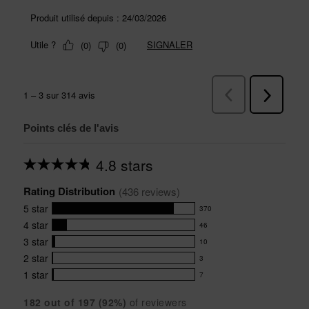
Points clés de l'avis
4.8 stars
Average
rating
Rating Distribution
for
(
436
 reviews)
this
5
star
370
product:
370
4.8
4
star
46
reviews
46
out
with
3
star
10
reviews
of
10
5
5
with
2
star
3
reviews
3
stars
star
4
with
1
star
7
reviews
7
rating.
star
3
with
reviews
rating.
star
182
 out of 
197
 (
92
%)
of reviewers
2
with