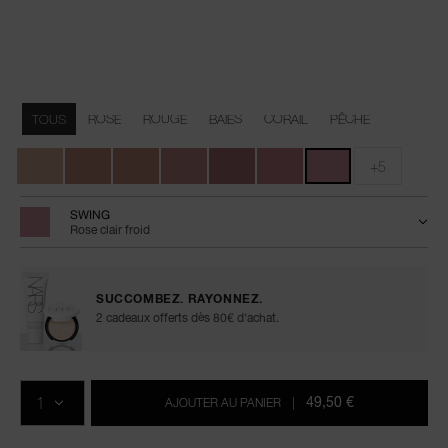
Détails
/fr/the-
Numéro
multiple/0194251146300.html
de
Variations
l’article
TOUS
ROSE
ROUGE
BAIES
CORAIL
PÊCHE
0194251146300
+5
SWING
Rose clair froid
SUCCOMBEZ. RAYONNEZ.
2 cadeaux offerts dès 80€ d'achat.
Ajouter
Actions
Promotions
aux
sur
QTÉ
options
les
49,50 €
AJOUTER AU PANIER
|
du
produits
panier