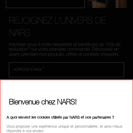
REJOIGNEZ L'UNIVERS DE
NARS
Inscrivez-vous à notre newsletter et bénéficiez de 15% de
(1)
réduction
sur votre première commande. Découvrez en
avant-première nos produits, offres et conseils d'experts.
*
ADRESSE E-MAIL
SIGN UP
Bienvenue chez NARS!
A quoi servent les cookies utilisés par NARS et nos partenaires ?
SUIVEZ-NOUS
Vous proposer une expérience unique et personnalisée, et ainsi mieux
répondre à vos envies.