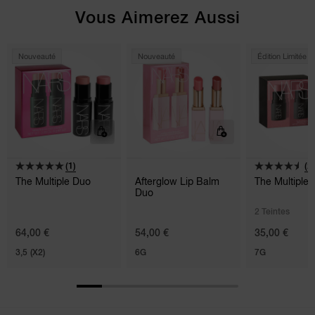
Vous Aimerez Aussi
Nouveauté
Nouveauté
Édition Limitée
(1)
(2)
The Multiple Duo
Afterglow Lip Balm
The Multiple 
Duo
2 Teintes
64,00 €
54,00 €
35,00 €
3,5 (X2)
6G
7G