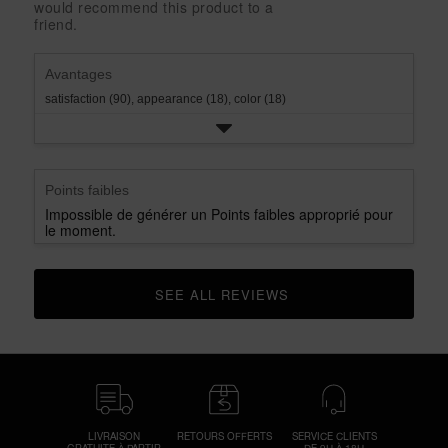
would recommend this product to a
rating.
star
1
friend.
rating.
star
rating.
Avantages
satisfaction (90),
appearance (18),
color (18)
Points faibles
Impossible de générer un Points faibles approprié pour
le moment.
SEE ALL REVIEWS 
CLICK TO GO TO ALL REVIEWS
LIVRAISON
RETOURS OFFERTS
SERVICE CLIENTS