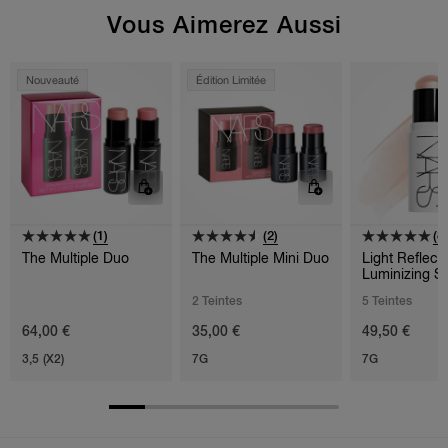
Vous Aimerez Aussi
Nouveauté
Édition Limitée
(1)
(2)
(8)
The Multiple Duo
The Multiple Mini Duo
Light Reflec
Luminizing St
2 Teintes
5 Teintes
64,00 €
35,00 €
49,50 €
3,5 (X2)
7G
7G