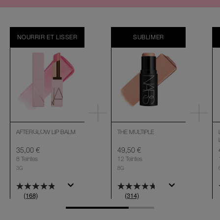
NOURRIR ET LISSER
SUBLIMER
AFTERGLOW LIP BALM
THE MULTIPLE
35,00 €
49,50 €
8 Teintes
12 Teintes
3G
8G
(168)
(314)