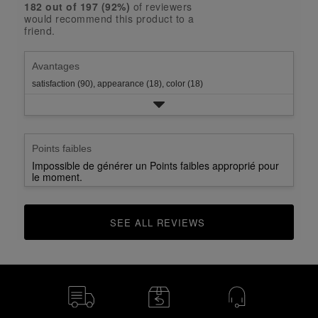
rating.
star
182
 out of 
197
 (
92
%)
of reviewers
2
with
would recommend this product to a
rating.
star
1
friend.
rating.
star
rating.
Avantages
satisfaction (90),
appearance (18),
color (18)
Points faibles
Impossible de générer un Points faibles approprié pour
le moment.
SEE ALL REVIEWS 
CLICK TO GO TO ALL REVIEWS