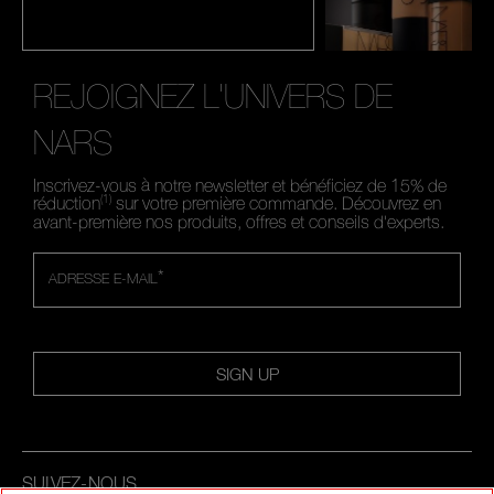
REJOIGNEZ L'UNIVERS DE
NARS
Inscrivez-vous à notre newsletter et bénéficiez de 15% de
(1)
réduction
sur votre première commande. Découvrez en
avant-première nos produits, offres et conseils d'experts.
*
ADRESSE E-MAIL
SIGN UP
SUIVEZ-NOUS