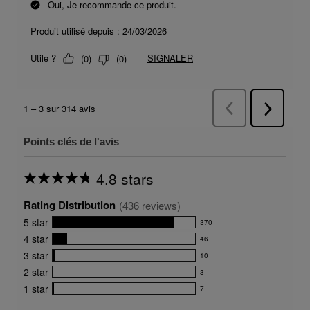
Points clés de l'avis
4.8 stars
Average
rating
Rating Distribution
for
(
436
 reviews)
this
5
star
370
product:
370
4.8
4
star
46
reviews
46
out
with
3
star
10
reviews
of
10
5
5
with
2
star
3
reviews
3
stars
star
4
with
1
star
7
reviews
7
rating.
star
3
with
reviews